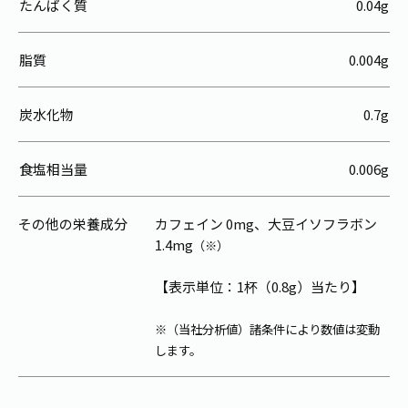
たんぱく質
0.04g
脂質
0.004g
炭水化物
0.7g
食塩相当量
0.006g
その他の栄養成分
カフェイン 0mg、大豆イソフラボン
1.4mg
（※）
【表示単位：1杯（0.8g）当たり】
※（当社分析値）諸条件により数値は変動
します。