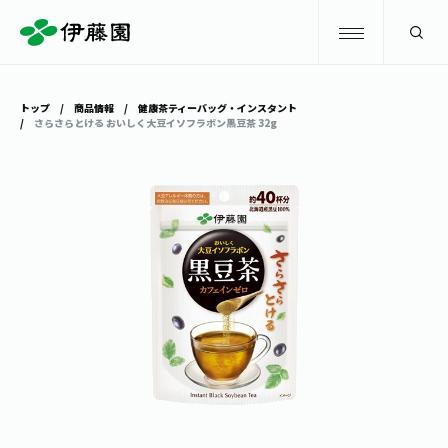
検索
トップ
商品情報
健康茶ティーバッグ・インスタント
さらさらとける おいしく大豆イソフラボン黒豆茶 32g
商品情報
キャンペーン
商品情報
トップ
主要ブランド
お茶を知る・楽しむ
お〜いお茶
お茶を知る・楽しむ
体験・イベント
健康ミネラルむぎ茶
お茶を楽しむ
体験・イベント
店舗・通販
TULLY'S COFFEE
お茶のいれ方
見学・体験