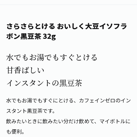
1日分の野菜
お客様相談室
動画ギャラリー
店舗・通販
商品情報
工場見学
伊藤園の店舗トップ
さらさらとける おいしく大豆イソフラ
レシピ集
お茶の複合型博物館
ブランドから探す
お茶を知る
ボン黒豆茶 32g
食育・文化
企業情報
GLOBAL
茶寮伊藤園
カテゴリーから探す
お茶百科
水でもお湯でもすぐとける
食育・イベント
店舗検索
キーワードから探す
甘香ばしい
お茶百科キッズ
新俳句大賞
通信販売トップ
インスタントの黒豆茶
安全・安心への取組み
茶産地育成事業
THE ITOEN
水でもお湯でもすぐにとける、カフェインゼロのイン
Green Tea for Good
製品の原料産地
茶殻リサイクルシステム
スタント黒豆茶です。
Inner CHARM
未来の桜プロジェクト
飲みたいときに飲みたい分だけ飲めて、マイボトルに
ウェルネスフォーラム
健康体
伊藤園レディス
も便利。