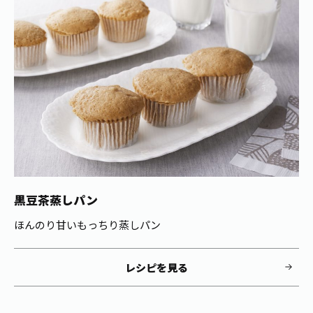
1日分の野菜
お客様相談室
動画ギャラリー
店舗・通販
商品情報
工場見学
伊藤園の店舗トップ
レシピ集
お茶の複合型博物館
ブランドから探す
お茶を知る
食育・文化
企業情報
GLOBAL
茶寮伊藤園
カテゴリーから探す
お茶百科
食育・イベント
店舗検索
キーワードから探す
お茶百科キッズ
新俳句大賞
通信販売トップ
黒豆茶蒸しパン
安全・安心への取組み
茶産地育成事業
THE ITOEN
ほんのり甘いもっちり蒸しパン
Green Tea for Good
製品の原料産地
茶殻リサイクルシステム
Inner CHARM
未来の桜プロジェクト
レシピを見る
ウェルネスフォーラム
健康体
伊藤園レディス