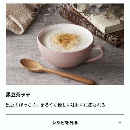
お茶の妖精
Crazy Jasmine
黒豆茶ラテ
黒豆のほっこり、まろやか優しい味わいに癒される
レシピを見る