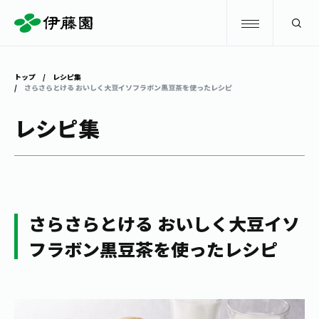
検索
トップ
レシピ集
さらさらとける おいしく大豆イソフラボン黒豆茶を使ったレシピ
商品情報
レシピ集
キャンペーン
商品情報
トップ
主要ブランド
お茶を知る・楽しむ
さらさらとける おいしく大豆イソ
お〜いお茶
お茶を知る・楽しむ
体験・イベント
フラボン黒豆茶を使ったレシピ
健康ミネラルむぎ茶
お茶を楽しむ
体験・イベント
店舗・通販
TULLY'S COFFEE
お茶のいれ方
見学・体験