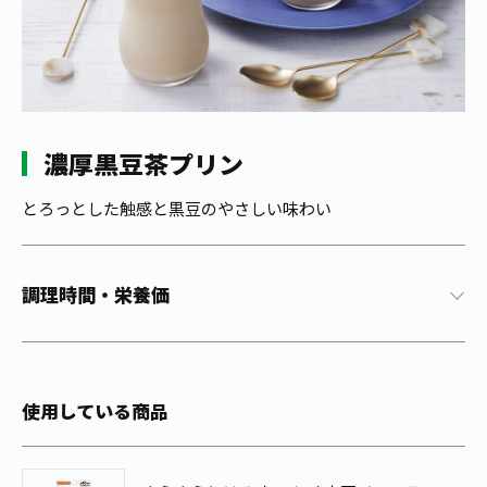
1日分の野菜
お客様相談室
動画ギャラリー
店舗・通販
商品情報
工場見学
伊藤園の店舗トップ
レシピ集
お茶の複合型博物館
ブランドから探す
お茶を知る
食育・文化
濃厚黒豆茶プリン
企業情報
GLOBAL
茶寮伊藤園
カテゴリーから探す
お茶百科
食育・イベント
とろっとした触感と黒豆のやさしい味わい
店舗検索
キーワードから探す
お茶百科キッズ
新俳句大賞
通信販売トップ
調理時間・栄養価
安全・安心への取組み
茶産地育成事業
THE ITOEN
Green Tea for Good
製品の原料産地
茶殻リサイクルシステム
Inner CHARM
未来の桜プロジェクト
使用している商品
ウェルネスフォーラム
健康体
伊藤園レディス