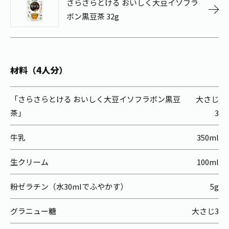
さらさらとける おいしく大豆イソフラ
お茶の妖精
Crazy Jasmine
ボン黒豆茶 32g
材料（4人分）
「さらさらとける おいしく大豆イソフラボン黒豆
大さじ
茶」
3
牛乳
350ml
生クリーム
100ml
粉ゼラチン（水30mlでふやかす）
5g
グラニュー糖
大さじ3