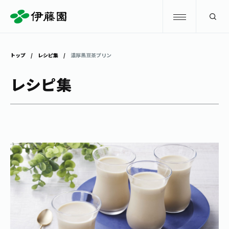
検索
トップ
レシピ集
濃厚黒豆茶プリン
商品情報
レシピ集
キャンペーン
商品情報
トップ
主要ブランド
お茶を知る・楽しむ
お〜いお茶
お茶を知る・楽しむ
体験・イベント
健康ミネラルむぎ茶
お茶を楽しむ
体験・イベント
店舗・通販
TULLY'S COFFEE
お茶のいれ方
見学・体験