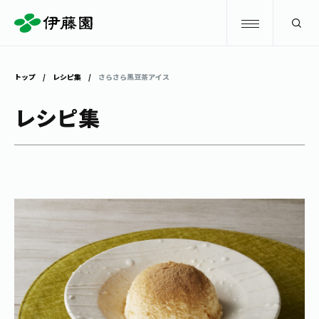
検索
トップ
レシピ集
さらさら黒豆茶アイス
商品情報
レシピ集
キャンペーン
商品情報
トップ
主要ブランド
お茶を知る・楽しむ
お〜いお茶
お茶を知る・楽しむ
体験・イベント
健康ミネラルむぎ茶
お茶を楽しむ
体験・イベント
店舗・通販
TULLY'S COFFEE
お茶のいれ方
見学・体験