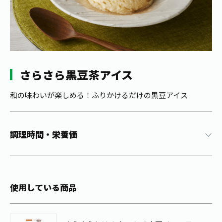
1日分の野菜
お客様相談室
動画ギャラリー
店舗・通販
商品情報
工場見学
伊藤園の店舗トップ
レシピ集
お茶の複合型博物館
ブランドから探す
お茶を知る
食育・文化
さらさら黒豆茶アイス
企業情報
GLOBAL
茶寮伊藤園
カテゴリーから探す
お茶百科
食育・イベント
和の味わいが楽しめる！ふりかけるだけの黒豆アイス
店舗検索
キーワードから探す
お茶百科キッズ
新俳句大賞
通信販売トップ
調理時間・栄養価
安全・安心への取組み
茶産地育成事業
THE ITOEN
Green Tea for Good
製品の原料産地
茶殻リサイクルシステム
Inner CHARM
未来の桜プロジェクト
使用している商品
ウェルネスフォーラム
健康体
伊藤園レディス