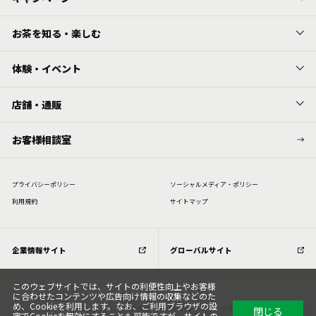
お茶を知る・楽しむ
体験・イベント
店舗・通販
お客様相談室
プライバシーポリシー
ソーシャルメディア・ポリシー
利⽤規約
サイトマップ
企業情報サイト
グローバルサイト
このウェブサイトでは、サイトの利便性向上やお客様
に合わせたコンテンツや広告向け情報の収集などのた
め、Cookieを利用します。なお、ご利用ブラウザの設
閉じる
Copyright (C) All Rights Reserved. ITOEN, LTD.
定でCookieを無効にすることも可能ですが、サイトの