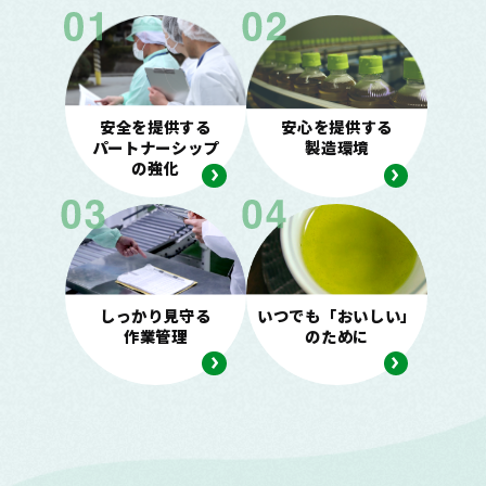
お茶の妖精
Crazy Jasmine
安全を提供する
安心を提供する
パートナーシップ
製造環境
の強化
しっかり見守る
いつでも「おいしい」
作業管理
のために