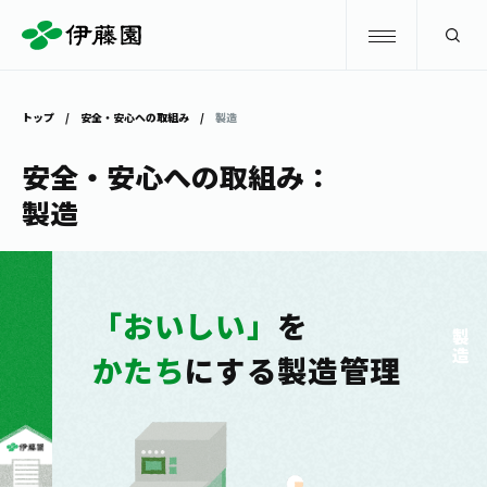
検索
トップ
安全・安心への取組み
製造
商品情報
安全・安心への取組み：
製造
キャンペーン
商品情報
トップ
主要ブランド
お茶を知る・楽しむ
「おいしい」
を
製造
お〜いお茶
かたち
にする製造管理
お茶を知る・楽しむ
体験・イベント
健康ミネラルむぎ茶
お茶を楽しむ
体験・イベント
店舗・通販
TULLY'S COFFEE
お茶のいれ方
見学・体験