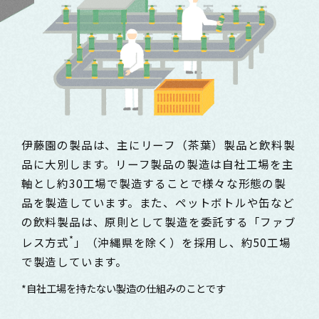
1日分の野菜
お客様相談室
動画ギャラリー
店舗・通販
商品情報
工場見学
伊藤園の店舗トップ
レシピ集
お茶の複合型博物館
ブランドから探す
お茶を知る
食育・文化
企業情報
GLOBAL
茶寮伊藤園
カテゴリーから探す
お茶百科
食育・イベント
店舗検索
伊藤園の製品は、主にリーフ（茶葉）製品と飲料製
キーワードから探す
お茶百科キッズ
品に大別します。リーフ製品の製造は自社工場を主
新俳句大賞
通信販売トップ
軸とし約30工場で製造することで様々な形態の製
品を製造しています。また、ペットボトルや缶など
安全・安心への取組み
茶産地育成事業
の飲料製品は、原則として製造を委託する「ファブ
THE ITOEN
Green Tea for Good
*
レス方式
」（沖縄県を除く）を採用し、約50工場
製品の原料産地
茶殻リサイクルシステム
Inner CHARM
で製造しています。
未来の桜プロジェクト
*自社工場を持たない製造の仕組みのことです
ウェルネスフォーラム
健康体
伊藤園レディス