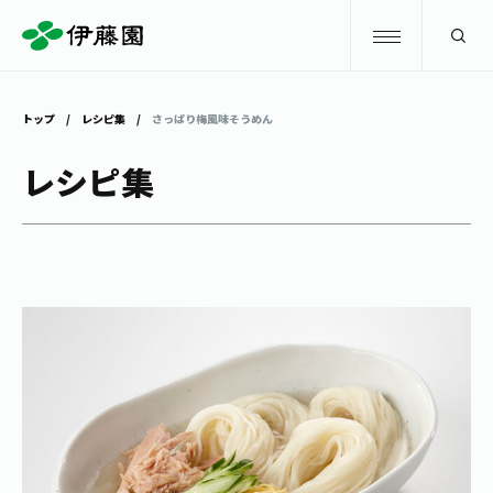
検索
トップ
レシピ集
さっぱり梅風味そうめん
商品情報
レシピ集
キャンペーン
商品情報
トップ
主要ブランド
お茶を知る・楽しむ
お〜いお茶
お茶を知る・楽しむ
体験・イベント
健康ミネラルむぎ茶
お茶を楽しむ
体験・イベント
店舗・通販
TULLY'S COFFEE
お茶のいれ方
見学・体験