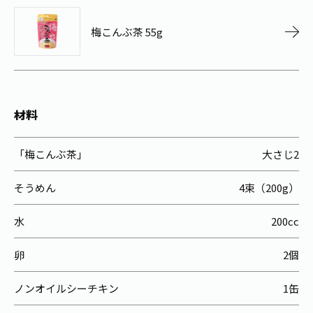
お茶の妖精
Crazy Jasmine
梅こんぶ茶 55g
材料
「梅こんぶ茶」
大さじ2
そうめん
4束（200g）
水
200cc
卵
2個
ノンオイルシーチキン
1缶