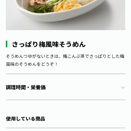
1日分の野菜
お客様相談室
動画ギャラリー
店舗・通販
商品情報
工場見学
伊藤園の店舗トップ
レシピ集
お茶の複合型博物館
ブランドから探す
お茶を知る
食育・文化
さっぱり梅風味そうめん
企業情報
GLOBAL
茶寮伊藤園
カテゴリーから探す
お茶百科
食育・イベント
そうめんつゆがないときは、梅こんぶ茶でさっぱりとした梅
店舗検索
キーワードから探す
風味のそうめんをどうぞ！
お茶百科キッズ
新俳句大賞
通信販売トップ
安全・安心への取組み
調理時間・栄養価
茶産地育成事業
THE ITOEN
Green Tea for Good
製品の原料産地
茶殻リサイクルシステム
Inner CHARM
未来の桜プロジェクト
使用している商品
ウェルネスフォーラム
健康体
伊藤園レディス