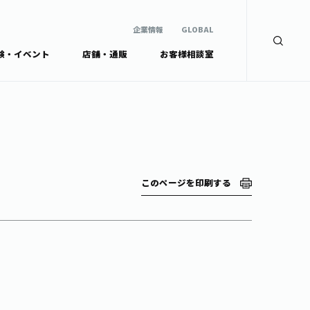
企業情報
GLOBAL
験・イベント
店舗・通販
お客様相談室
企業情報
検索
GLOBAL
安全・安心への取組み
茶産地育成事業
Green Tea for Good
製品の原料産地
未来の桜プロジェクト
茶殻リサイクルシステ
ドから探す
ム
伊藤園レディス
このページを印刷する
ウェルネスフォーラム
リーから探す
お茶の妖精
ードから探す
体
Crazy Jasmine
ッズ