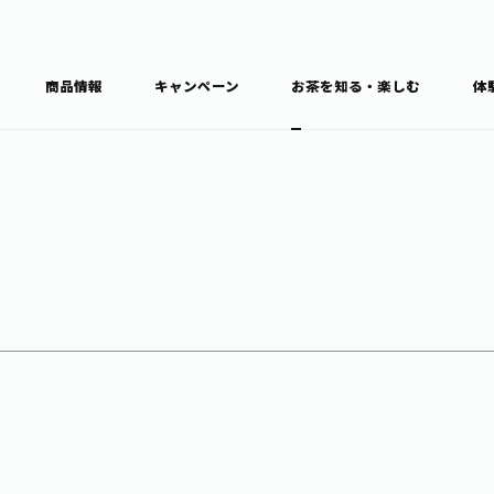
商品情報
キャンペーン
お茶を知る・楽しむ
体
食育・文化
お茶を知る
商品情報
通信販売トップ
ブラン
カテゴ
キーワ
THE ITOEN
Inner CHARM
健康
食育・イベント
新俳句大賞
TULLY'S COFFEE
1日分の野菜
レシピ集
お茶百科
お茶百科キ