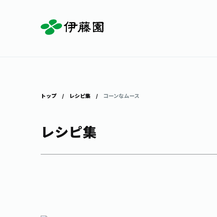
お茶を知る・楽しむ
体験・イベント
店舗・通販
商品情報
主要ブランド
お茶を楽しむ
見学・体験
伊藤園の店舗トップ
トップ
レシピ集
コーンなムース
レシピ集
茶寮伊藤園
店舗検索
工場見学
お茶の複合型博物館
お〜いお茶
健康ミネラルむぎ茶
お茶のいれ方
動画ギャラリー