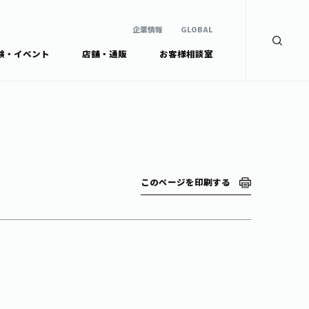
企業情報
GLOBAL
験・イベント
店舗・通販
お客様相談室
企業情報
検索
GLOBAL
安全・安心への取組み
茶産地育成事業
Green Tea for Good
製品の原料産地
未来の桜プロジェクト
茶殻リサイクルシステ
ドから探す
ム
伊藤園レディス
このページを印刷する
ウェルネスフォーラム
リーから探す
お茶の妖精
ードから探す
体
Crazy Jasmine
ッズ