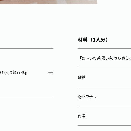
材料（1人分）
「お～いお茶 濃い茶 さらさら
茶入り緑茶 40g
砂糖
粉ゼラチン
お湯