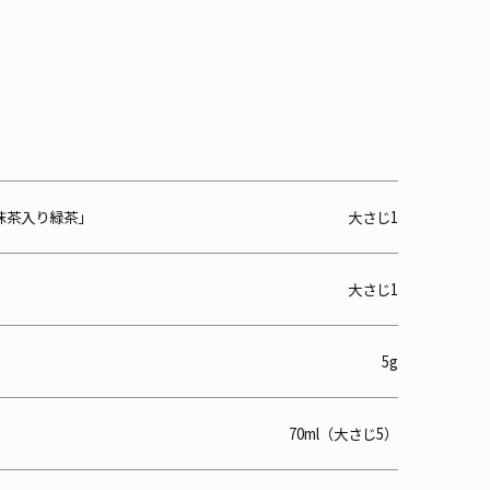
抹茶入り緑茶」
大さじ1
大さじ1
5g
70ml（大さじ5）