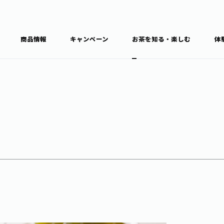
商品情報
キャンペーン
お茶を知る・楽しむ
体
食育・文化
お茶を知る
商品情報
通信販売トップ
ブラン
カテゴ
キーワ
THE ITOEN
Inner CHARM
健康
食育・イベント
新俳句大賞
TULLY'S COFFEE
1日分の野菜
レシピ集
お茶百科
お茶百科キ