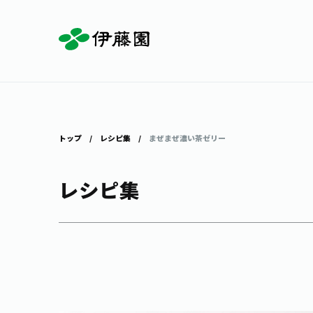
お茶を知る・楽しむ
体験・イベント
店舗・通販
商品情報
主要ブランド
お茶を楽しむ
見学・体験
伊藤園の店舗トップ
トップ
レシピ集
まぜまぜ濃い茶ゼリー
レシピ集
茶寮伊藤園
店舗検索
工場見学
お茶の複合型博物館
お〜いお茶
健康ミネラルむぎ茶
お茶のいれ方
動画ギャラリー