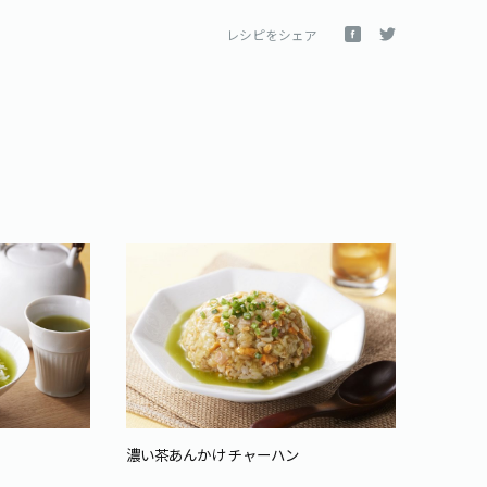
レシピをシェア
濃い茶
濃い茶あんかけ チャーハン