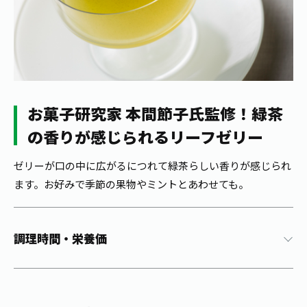
1日分の野菜
お客様相談室
動画ギャラリー
店舗・通販
商品情報
工場見学
伊藤園の店舗トップ
レシピ集
お茶の複合型博物館
ブランドから探す
お茶を知る
食育・文化
企業情報
GLOBAL
茶寮伊藤園
カテゴリーから探す
お菓子研究家 本間節子氏監修！緑茶
お茶百科
食育・イベント
の香りが感じられるリーフゼリー
店舗検索
キーワードから探す
お茶百科キッズ
新俳句大賞
ゼリーが口の中に広がるにつれて緑茶らしい香りが感じられ
通信販売トップ
ます。お好みで季節の果物やミントとあわせても。
安全・安心への取組み
茶産地育成事業
THE ITOEN
Green Tea for Good
製品の原料産地
調理時間・栄養価
茶殻リサイクルシステム
Inner CHARM
未来の桜プロジェクト
ウェルネスフォーラム
健康体
伊藤園レディス