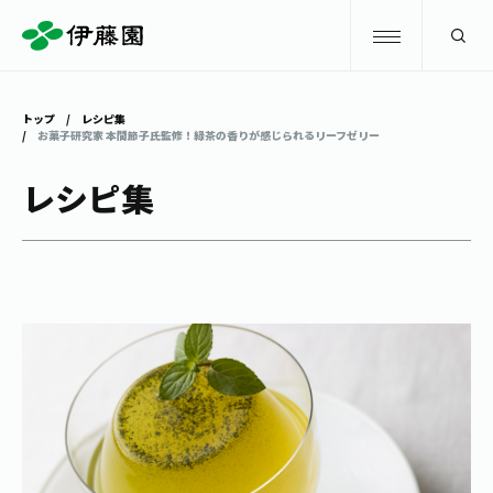
検索
トップ
レシピ集
お菓子研究家 本間節子氏監修！緑茶の香りが感じられるリーフゼリー
商品情報
レシピ集
キャンペーン
商品情報
トップ
主要ブランド
お茶を知る・楽しむ
お〜いお茶
お茶を知る・楽しむ
体験・イベント
健康ミネラルむぎ茶
お茶を楽しむ
体験・イベント
店舗・通販
TULLY'S COFFEE
お茶のいれ方
見学・体験