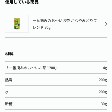
使用している商品
お茶の妖精
Crazy Jasmine
一番摘みのお～いお茶 かなやみどりブ
レンド 70g
材料
「一番摘みのお～いお茶 1200」
4g
熱湯
200g
水
200g
砂糖
30g