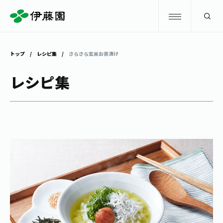
検索
トップ
レシピ集
さらさら玄米お茶漬け
商品情報
レシピ集
キャンペーン
商品情報
トップ
主要ブランド
お茶を知る・楽しむ
お〜いお茶
お茶を知る・楽しむ
体験・イベント
健康ミネラルむぎ茶
お茶を楽しむ
体験・イベント
店舗・通販
TULLY'S COFFEE
お茶のいれ方
見学・体験