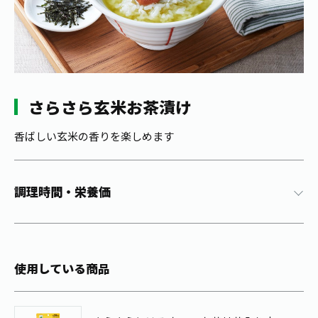
1日分の野菜
お客様相談室
動画ギャラリー
店舗・通販
商品情報
工場見学
伊藤園の店舗トップ
レシピ集
お茶の複合型博物館
ブランドから探す
お茶を知る
食育・文化
さらさら玄米お茶漬け
企業情報
GLOBAL
茶寮伊藤園
カテゴリーから探す
お茶百科
食育・イベント
香ばしい玄米の香りを楽しめます
店舗検索
キーワードから探す
お茶百科キッズ
新俳句大賞
通信販売トップ
調理時間・栄養価
安全・安心への取組み
茶産地育成事業
THE ITOEN
Green Tea for Good
製品の原料産地
茶殻リサイクルシステム
Inner CHARM
未来の桜プロジェクト
使用している商品
ウェルネスフォーラム
健康体
伊藤園レディス