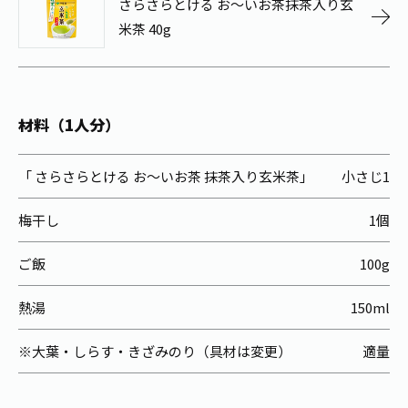
さらさらとける お～いお茶抹茶入り玄
お茶の妖精
Crazy Jasmine
米茶 40g
材料（1人分）
「 さらさらとける お～いお茶 抹茶入り玄米茶」
小さじ1
梅干し
1個
ご飯
100g
熱湯
150ml
※大葉・しらす・きざみのり（具材は変更）
適量