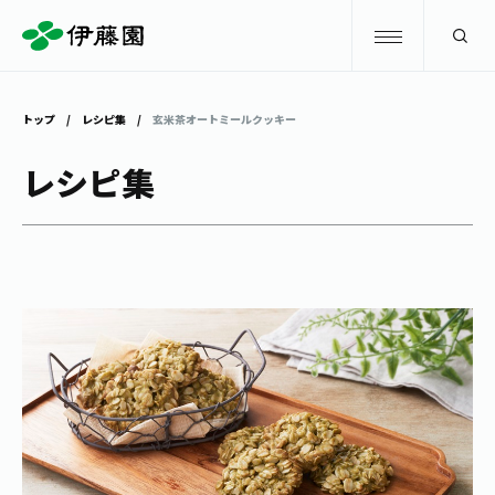
検索
トップ
レシピ集
玄米茶オートミールクッキー
商品情報
レシピ集
キャンペーン
商品情報
トップ
主要ブランド
お茶を知る・楽しむ
お〜いお茶
お茶を知る・楽しむ
体験・イベント
健康ミネラルむぎ茶
お茶を楽しむ
体験・イベント
店舗・通販
TULLY'S COFFEE
お茶のいれ方
見学・体験