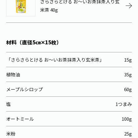
さらさらとける お～いお茶抹茶入り玄
お茶の妖精
Crazy Jasmine
米茶 40g
材料（直径5㎝✕15枚）
「さらさらとける お～いお茶抹茶入り玄米茶」
15g
植物油
35g
メープルシロップ
60g
塩
1つまみ
オートミール
100g
米粉
25g