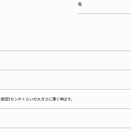
塩
、直径5センチくらいの大きさに薄く伸ばす。