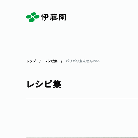
お茶を知る・楽しむ
体験・イベント
店舗・通販
商品情報
主要ブランド
お茶を楽しむ
見学・体験
伊藤園の店舗トップ
トップ
レシピ集
パリパリ玄米せんべい
レシピ集
茶寮伊藤園
店舗検索
工場見学
お茶の複合型博物館
お〜いお茶
健康ミネラルむぎ茶
お茶のいれ方
動画ギャラリー