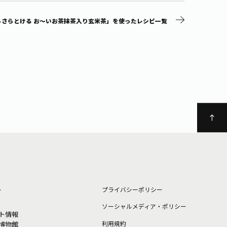
らさらとける お～いお茶抹茶入り玄米茶」を使ったレシピ一覧
ト
プライバシーポリシー
ソーシャルメディア・ポリシー
ト情報
利⽤規約
博物館