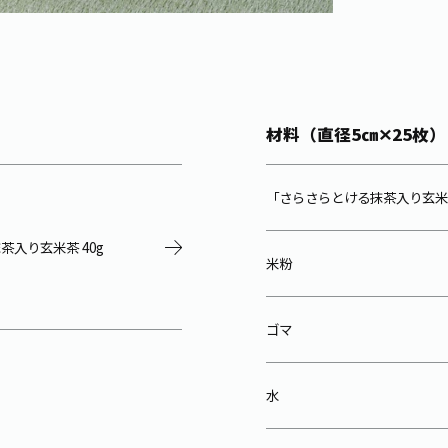
材料（直径5㎝✕25枚）
「さらさらとける抹茶入り玄米
茶入り玄米茶 40g
米粉
ゴマ
水