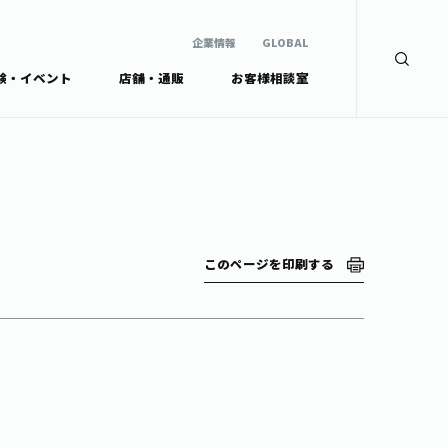
企業情報
GLOBAL
験・イベント
店舗・通販
お客様相談室
企業情報
検索
GLOBAL
安全・安心への取組み
茶産地育成事業
Green Tea for Good
製品の原料産地
未来の桜プロジェクト
茶殻リサイクルシステ
ドから探す
ム
伊藤園レディス
このページを印刷する
ウェルネスフォーラム
リーから探す
お茶の妖精
ードから探す
体
Crazy Jasmine
ッズ