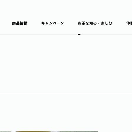
商品情報
キャンペーン
お茶を知る・楽しむ
体
食育・文化
お茶を知る
商品情報
通信販売トップ
ブラン
カテゴ
キーワ
THE ITOEN
Inner CHARM
健康
食育・イベント
新俳句大賞
TULLY'S COFFEE
1日分の野菜
レシピ集
お茶百科
お茶百科キ