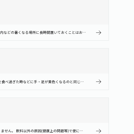
味わいが変わることがありますのでおすすめしません。 容器が破損したり、中身が変質する場合もありますので、直射日光のあたる車内などの暑くなる場所に長時間置いておくことはお控えください。
β-カロテンが含まれる「1日分の野菜」や「充実野菜」などの野菜飲料の場合、手・足が黄色くなることがあります。 これは、ミカンを食べ過ぎた時などに手・足が黄色くなるのと同じ現象（柑皮症）です。飲む量を控えていただければ元に…
野菜の色素(カロテン、リコピン、ポリフェノール等)が体内に吸収されずに排出され、便に色がつくことがありますが、身体に害はありません。 飲料以外の原因(健康上の問題等)で便に色がつく場合もありますので、一旦飲用をおやめにな…