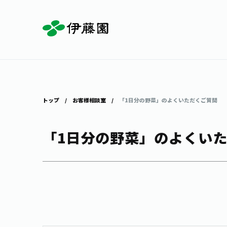
お茶を知る・楽しむ
体験・イベント
店舗・通販
商品情報
主要ブランド
お茶を楽しむ
見学・体験
伊藤園の店舗トップ
トップ
お客様相談室
「1日分の野菜」のよくいただくご質問
「1日分の野菜」のよくい
茶寮伊藤園
店舗検索
工場見学
お茶の複合型博物館
お〜いお茶
健康ミネラルむぎ茶
お茶のいれ方
動画ギャラリー