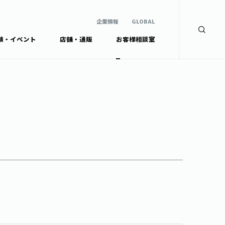
企業情報
GLOBAL
験・イベント
店舗・通販
お客様相談室
企業情報
検索
GLOBAL
安全・安心への取組み
茶産地育成事業
Green Tea for Good
製品の原料産地
未来の桜プロジェクト
茶殻リサイクルシステ
ドから探す
ム
伊藤園レディス
ウェルネスフォーラム
リーから探す
お茶の妖精
ードから探す
体
Crazy Jasmine
ッズ