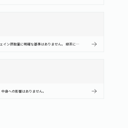
妊娠中や授乳中でも安心してお飲みください。 妊娠中はカフェインを控えるべきといわれることが多いですが、日本では妊娠中のカフェイン摂取量に明確な基準はありません。 緑茶については、下記のカフェインの含有量を目安に、医師･薬…
、中身への影響はありません。