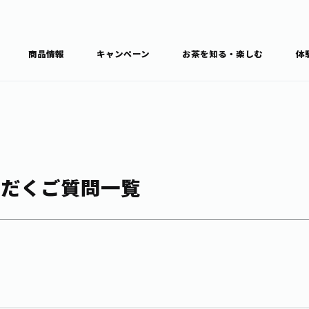
商品情報
キャンペーン
お茶を知る・楽しむ
体
食育・文化
お茶を知る
商品情報
通信販売トップ
ブラン
ただくご質問一覧
カテゴ
キーワ
THE ITOEN
Inner CHARM
健康
食育・イベント
新俳句大賞
TULLY'S COFFEE
1日分の野菜
レシピ集
お茶百科
お茶百科キ