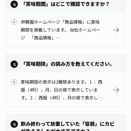
は、1999年7月に厚生省（現厚生労…
「賞味期間」はどこで確認できますか？
伊藤園ホームページ「商品情報」に賞味
期間を掲載しています。 当社ホームペー
ジ 「商品情報」
https://www.itoen.co.jp/products/
「賞味期限」の読み方を教えてください。
賞味期限の表示は2種類あります。 1 ： 西
暦（4桁）、月、日の順で表示していま
す。 2 ： 西暦（4桁）、月の順で表示して
います。 ※賞味期間が｢2022年5月」とな
っている製品は、2022年5月末日までおい
しくお飲み…
飲み終わって放置していた「容器」にカビ
が生えましたが大丈夫ですか？