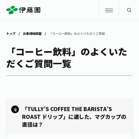
検索
トップ
お客様相談室
「コーヒー飲料」のよくいただくご質問
商品情報
「コーヒー飲料」のよくいた
だくご質問一覧
キャンペーン
商品情報
トップ
主要ブランド
お茶を知る・楽しむ
お〜いお茶
お茶を知る・楽しむ
体験・イベント
「TULLY’S COFFEE THE BARISTA’S
健康ミネラルむぎ茶
お茶を楽しむ
ROAST ドリップ」に適した、マグカップの
直径は？
体験・イベント
店舗・通販
TULLY'S COFFEE
お茶のいれ方
見学・体験