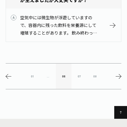
空気中には微生物が浮遊していますの
で、容器内に残った飲料を栄養源にして
増殖することがあります。 飲み終わった
容器は、速やかに水洗いをし、お住いの
市町村に従って分別排出をお願いしま
す。
01
...
06
07
08