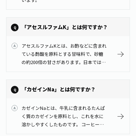
お茶の妖精
Crazy Jasmine
「アセスルファムK」とは何ですか？
アセスルファムKとは、お酢などに含まれ
ている酢酸を原料とする甘味料で、砂糖
の約200倍の甘さがあります。日本では、
2000年4月に厚生労働省が認可していま
す。
「カゼインNa」とは何ですか？
カゼインNaとは、牛乳に含まれるたんぱ
く質のカゼインを原料とし、これを水に
溶かしやすくしたものです。 コーヒーと
ミルクが混ざり合った状態（均一化）を