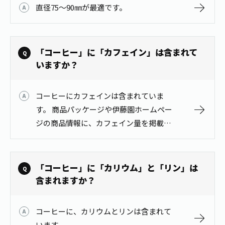
直径75～90㎜が最適です。
1日分の野菜
お客様相談室
動画ギャラリー
店舗・通販
商品情報
工場見学
伊藤園の店舗トップ
レシピ集
お茶の複合型博物館
「コーヒー」に「カフェイン」は含まれて
ブランドから探す
お茶を知る
いますか？
食育・文化
企業情報
GLOBAL
茶寮伊藤園
カテゴリーから探す
お茶百科
食育・イベント
コーヒーにカフェインは含まれていま
店舗検索
キーワードから探す
す。 商品パッケージや伊藤園ホームペー
お茶百科キッズ
新俳句大賞
ジの商品情報に、カフェイン量を掲載し
通信販売トップ
ています。 商品情報 「コーヒー飲料」
安全・安心への取組み
https://www.itoen.co.jp/products/resu…
茶産地育成事業
THE ITOEN
Green Tea for Good
「コーヒー」に「カリウム」と「リン」は
製品の原料産地
含まれますか？
茶殻リサイクルシステム
Inner CHARM
未来の桜プロジェクト
ウェルネスフォーラム
健康体
コーヒーに、カリウムとリンは含まれて
伊藤園レディス
います。