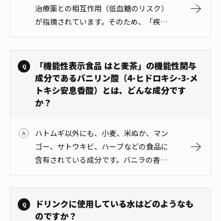
1日分の野菜
治療薬との相互作用（低血糖のリスク）
お客様相談室
動画ギャラリー
店舗・通販
が指摘されています。そのため、「疾病
商品情報
工場見学
に罹患している場合は医師に、医薬品を
伊藤園の店舗トップ
レシピ集
お茶の複合型博物館
服用している場合は医師、薬剤師に相談
ブランドから探す
お茶を知る
してください。」と商品パッケージに記
食育・文化
「機能性表示食品 はと麦茶」の機能性関与
企業情報
GLOBAL
茶寮伊藤園
載し…
成分であるバニリン酸（4-ヒドロキシ-3-メ
カテゴリーから探す
お茶百科
トキシ安息香酸）とは、どんな成分です
食育・イベント
店舗検索
キーワードから探す
か？
お茶百科キッズ
新俳句大賞
通信販売トップ
ハトムギ以外にも、小麦、米ぬか、マン
安全・安心への取組み
ゴー、サトウキビ、ハーブなどの食品に
茶産地育成事業
THE ITOEN
含有されている成分です。バニラの香り
Green Tea for Good
製品の原料産地
が特徴的な抗酸化物質(植物ポリフェノー
茶殻リサイクルシステム
Inner CHARM
未来の桜プロジェクト
ル)で、肌が乾燥しがちな中高年（ミドル
エイジ）の方の肌の潤いを維持する機
ウェルネスフォーラム
ドリンクに使用している水はどのようなも
健康体
伊藤園レディス
能…
のですか？