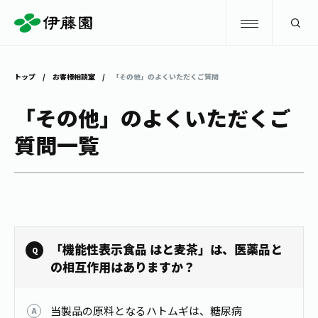
検索
トップ
お客様相談室
「その他」のよくいただくご質問
商品情報
「その他」のよくいただくご
質問一覧
キャンペーン
商品情報
トップ
主要ブランド
お茶を知る・楽しむ
お〜いお茶
お茶を知る・楽しむ
体験・イベント
「機能性表示食品 はと麦茶」は、医薬品と
健康ミネラルむぎ茶
お茶を楽しむ
の相互作用はありますか？
体験・イベント
店舗・通販
TULLY'S COFFEE
お茶のいれ方
見学・体験
当製品の原料となるハトムギは、糖尿病