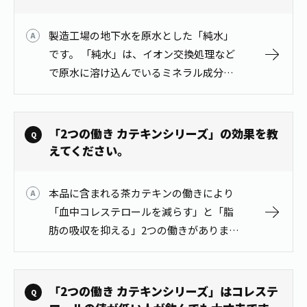
お茶の妖精
Crazy Jasmine
製造工場の地下水を原水とした「純水」
です。 「純水」は、イオン交換処理など
で原水に溶け込んでいるミネラル成分な
どを電気的に吸着除去した水です。
「2つの働き カテキンシリーズ」の効果を教
えてください。
本品に含まれる茶カテキンの働きにより
「血中コレステロールを減らす」と「脂
肪の吸収を抑える」2つの働きがありま
す。 ■関与成分：茶カテキン197mg ■1
日2本、食事の際に1本を目安にお飲みく
ださい。 詳しくは、「2つの働…
「2つの働き カテキンシリーズ」はコレステ