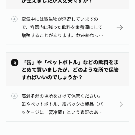
が生えましたが大丈夫ですか？
空気中には微生物が浮遊していますの
で、容器内に残った飲料を栄養源にして
増殖することがあります。 飲み終わった
容器は、速やかに水洗いをし、お住いの
市町村に従って分別排出をお願いしま
す。
「缶」や「ペットボトル」などの飲料をま
とめて買いましたが、どのような所で保管
すればいいのでしょうか？
高温多湿の場所をさけて保管ください。
缶やペットボトル、紙パックの製品（パ
ッケージに「要冷蔵」という表記のある
ものを除く）は、未開封であれば常温で
の保存が可能です。