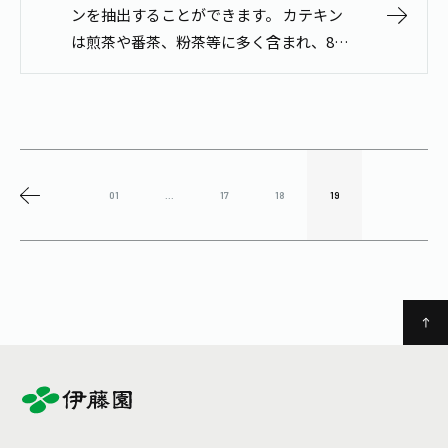
ンを抽出することができます。 カテキン
は煎茶や番茶、粉茶等に多く含まれ、80
度以上の高温で溶け出しやすい性質で
す。そのため、普段使いの煎茶や番茶、
粉茶等を、高温のお湯でいれるとより多
く…
01
...
17
18
19