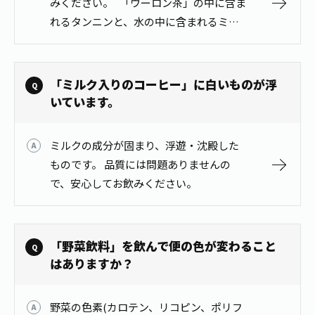
みください。 「ウーロン茶」の中に含ま
お茶の妖精
Crazy Jasmine
れるタンニンと、水の中に含まれるミネ
ラル分が反応して油のように見えること
があります。品質に問題はございません
ので、安心してお飲みくだ…
「ミルク入りのコーヒー」に白いものが浮
いています。
ミルクの成分が固まり、浮遊・沈殿した
ものです。 品質には問題ありませんの
で、安心してお飲みください。
「野菜飲料」を飲んで便の色が変わること
はありますか？
野菜の色素(カロテン、リコピン、ポリフ