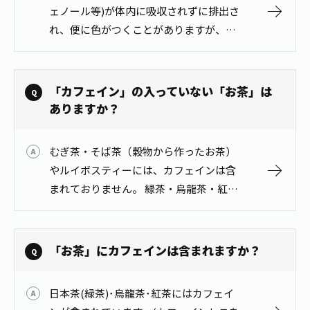
ェノール等)が体内に吸収されずに排出さ
れ、便に色がつくことがありますが、身
体に害はありません。 飲料以外の原因(健
康上の問題等)で便に色がつく場合もあり
ますので、一旦飲用をおやめにな…
「カフェイン」の入っていない「お茶」は
ありますか？
むぎ茶・そば茶（穀物から作ったお茶）
やルイボスティーには、カフェインは含
まれておりません。 緑茶・烏龍茶・紅茶
（茶葉から作ったお茶）にはカフェイン
が含まれています。
「お茶」にカフェインは含まれますか？
日本茶(緑茶)･烏龍茶･紅茶にはカフェイ