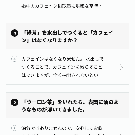
1日分の野菜
娠中のカフェイン摂取量に明確な基準は
お客様相談室
動画ギャラリー
店舗・通販
ありません。 下記のカフェインの含有量
商品情報
工場見学
を目安に、医師･薬剤師にご相談くださ
伊藤園の店舗トップ
レシピ集
お茶の複合型博物館
い。 ● 煎茶:20mg ● 玉露:1…
「緑茶」を水出しでつくると「カフェイ
ブランドから探す
お茶を知る
食育・文化
ン」はなくなりますか？
企業情報
GLOBAL
茶寮伊藤園
カテゴリーから探す
お茶百科
食育・イベント
カフェインはなくなりません。 水出しで
店舗検索
キーワードから探す
お茶百科キッズ
つくることで、カフェインを減らすこと
新俳句大賞
通信販売トップ
はできますが、全く抽出されないという
ことはありません。
安全・安心への取組み
茶産地育成事業
THE ITOEN
Green Tea for Good
「ウーロン茶」をいれたら、表面に油のよ
製品の原料産地
茶殻リサイクルシステム
うなものが浮いてきました。
Inner CHARM
未来の桜プロジェクト
ウェルネスフォーラム
健康体
伊藤園レディス
油分ではありませんので、安心してお飲