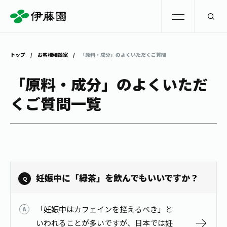
検索
トップ
お客様相談室
「原料・成分」のよくいただくご質問
商品情報
「原料・成分」のよくいただ
くご質問一覧
キャンペーン
商品情報
トップ
主要ブランド
お茶を知る・楽しむ
お〜いお茶
お茶を知る・楽しむ
体験・イベント
妊娠中に「緑茶」を飲んでもいいですか？
健康ミネラルむぎ茶
お茶を楽しむ
体験・イベント
店舗・通販
「妊娠中はカフェインを控えるべき」と
TULLY'S COFFEE
お茶のいれ方
見学・体験
いわれることが多いですが、日本では妊