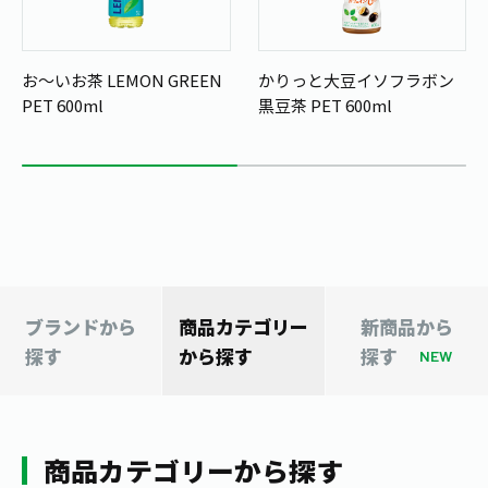
1日分の野菜
お客様相談室
動画ギャラリー
店舗・通販
商品情報
工場見学
お～いお茶 LEMON GREEN
かりっと大豆イソフラボン
伊藤園の店舗トップ
レシピ集
PET 600ml
黒豆茶 PET 600ml
お茶の複合型博物館
ブランドから探す
お茶を知る
食育・文化
企業情報
GLOBAL
茶寮伊藤園
カテゴリーから探す
お茶百科
食育・イベント
店舗検索
キーワードから探す
お茶百科キッズ
新俳句大賞
通信販売トップ
安全・安心への取組み
ブランドから
商品カテゴリー
新商品から
茶産地育成事業
THE ITOEN
探す
から探す
探す
Green Tea for Good
NEW
製品の原料産地
茶殻リサイクルシステム
Inner CHARM
未来の桜プロジェクト
ウェルネスフォーラム
健康体
伊藤園レディス
商品カテゴリーから探す