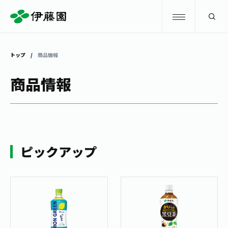
検索
トップ
商品情報
商品情報
商品情報
キャンペーン
商品情報
トップ
主要ブランド
お茶を知る・楽しむ
ピックアップ
お〜いお茶
お茶を知る・楽しむ
体験・イベント
健康ミネラルむぎ茶
お茶を楽しむ
体験・イベント
店舗・通販
TULLY'S COFFEE
お茶のいれ方
見学・体験