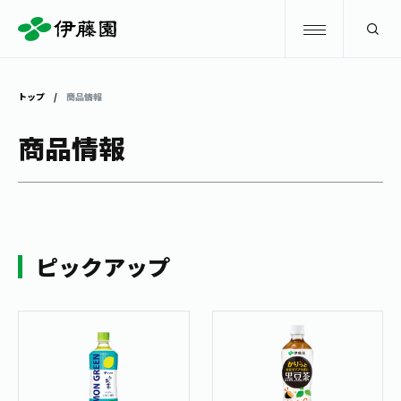
検索
トップ
商品情報
商品情報
商品情報
キャンペーン
商品情報
トップ
主要ブランド
お茶を知る・楽しむ
ピックアップ
お〜いお茶
お茶を知る・楽しむ
体験・イベント
健康ミネラルむぎ茶
お茶を楽しむ
体験・イベント
店舗・通販
TULLY'S COFFEE
お茶のいれ方
見学・体験