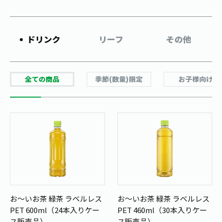
お茶の妖精
Crazy Jasmine
ドリンク
リーフ
その他
全ての商品
季節(数量)限定
お子様向け
お～いお茶 緑茶 ラベルレス
お～いお茶 緑茶 ラベルレス
PET 600ml（24本入りケー
PET 460ml（30本入りケー
ス販売品）
ス販売品）