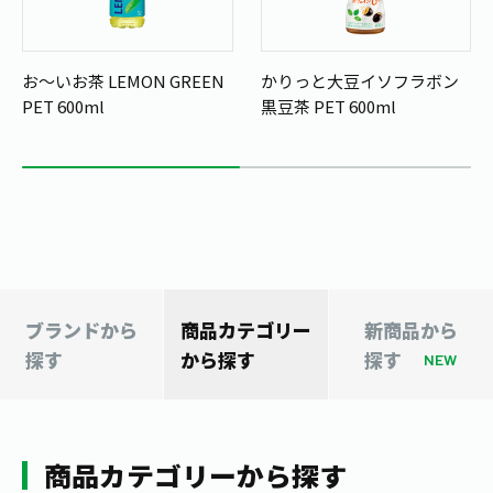
1日分の野菜
お客様相談室
動画ギャラリー
店舗・通販
商品情報
工場見学
お～いお茶 LEMON GREEN
かりっと大豆イソフラボン
伊藤園の店舗トップ
レシピ集
PET 600ml
黒豆茶 PET 600ml
お茶の複合型博物館
ブランドから探す
お茶を知る
食育・文化
企業情報
GLOBAL
茶寮伊藤園
カテゴリーから探す
お茶百科
食育・イベント
店舗検索
キーワードから探す
お茶百科キッズ
新俳句大賞
通信販売トップ
安全・安心への取組み
ブランドから
商品カテゴリー
新商品から
茶産地育成事業
THE ITOEN
探す
から探す
探す
Green Tea for Good
NEW
製品の原料産地
茶殻リサイクルシステム
Inner CHARM
未来の桜プロジェクト
ウェルネスフォーラム
健康体
伊藤園レディス
商品カテゴリーから探す