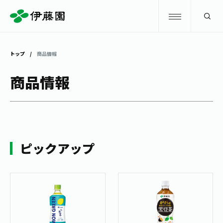
検索
トップ
商品情報
商品情報
商品情報
キャンペーン
商品情報
トップ
主要ブランド
お茶を知る・楽しむ
ピックアップ
お〜いお茶
お茶を知る・楽しむ
体験・イベント
健康ミネラルむぎ茶
お茶を楽しむ
体験・イベント
店舗・通販
TULLY'S COFFEE
お茶のいれ方
見学・体験