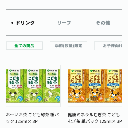
お茶の妖精
Crazy Jasmine
ドリンク
リーフ
その他
全ての商品
季節(数量)限定
お子様向け
お～いお茶 こども緑茶 紙パ
健康ミネラルむぎ茶 こども
ック 125ml× 3P
むぎ茶 紙パック 125ml× 3P