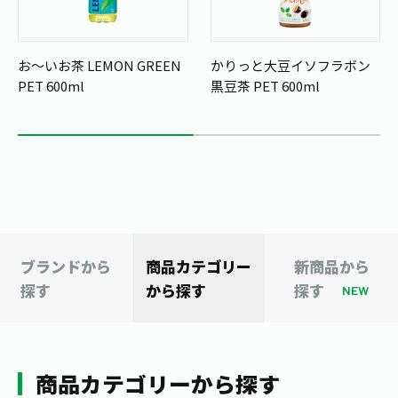
1日分の野菜
お客様相談室
動画ギャラリー
店舗・通販
商品情報
工場見学
お～いお茶 LEMON GREEN
かりっと大豆イソフラボン
伊藤園の店舗トップ
レシピ集
PET 600ml
黒豆茶 PET 600ml
お茶の複合型博物館
ブランドから探す
お茶を知る
食育・文化
企業情報
GLOBAL
茶寮伊藤園
カテゴリーから探す
お茶百科
食育・イベント
店舗検索
キーワードから探す
お茶百科キッズ
新俳句大賞
通信販売トップ
安全・安心への取組み
ブランドから
商品カテゴリー
新商品から
茶産地育成事業
THE ITOEN
探す
から探す
探す
Green Tea for Good
NEW
製品の原料産地
茶殻リサイクルシステム
Inner CHARM
未来の桜プロジェクト
ウェルネスフォーラム
健康体
伊藤園レディス
商品カテゴリーから探す