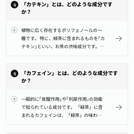
「カテキン」とは、どのような成分です
か？
植物に広く存在するポリフェノールの一
種です。 特に、緑茶に含まれるものを｢カ
テキン｣といい、お茶の渋味成分です。エ
ピガロカテキンガレートをはじめ、8種類
あります。詳しくは、お茶百科「お茶の
成分と健康性」をご覧ください。 …
「カフェイン」とは、どのような成分です
か？
一般的に｢覚醒作用｣や｢利尿作用｣の効能
で知られている成分です。 「緑茶」に含
まれるカフェインは、「緑茶」の味わい
の一部である苦味に作用します。 詳しく
は、お茶百科「お茶の成分と健康性」を