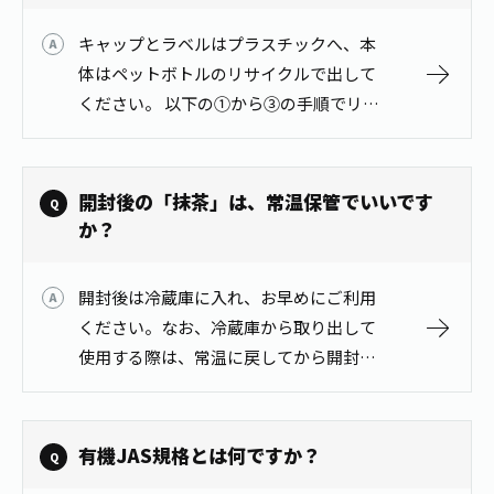
1日分の野菜
お客様相談室
動画ギャラリー
店舗・通販
キャップとラベルはプラスチックへ、本
商品情報
工場見学
体はペットボトルのリサイクルで出して
伊藤園の店舗トップ
レシピ集
ください。 以下の①から③の手順でリサ
お茶の複合型博物館
ブランドから探す
お茶を知る
イクルにお出しください。 ①容器から、
食育・文化
キャップとラベルをはずします。 ②キャ
企業情報
GLOBAL
茶寮伊藤園
カテゴリーから探す
お茶百科
ップとラベルはプラスチックとしてお…
開封後の「抹茶」は、常温保管でいいです
食育・イベント
店舗検索
キーワードから探す
か？
お茶百科キッズ
新俳句大賞
通信販売トップ
開封後は冷蔵庫に入れ、お早めにご利用
安全・安心への取組み
ください。なお、冷蔵庫から取り出して
茶産地育成事業
THE ITOEN
使用する際は、常温に戻してから開封し
Green Tea for Good
製品の原料産地
てください。
茶殻リサイクルシステム
Inner CHARM
未来の桜プロジェクト
ウェルネスフォーラム
有機JAS規格とは何ですか？
健康体
伊藤園レディス