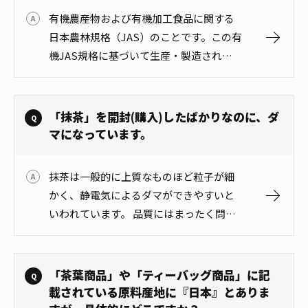
お茶の妖精
Crazy Jasmine
有機農産物および有機加工食品に関する
日本農林規格（JAS）のことです。この有
機JAS規格に基づいて生産・製造された
有機食品には有機JASマークを表示する
ことができます。 ※有機JAS規格の要件
を認定機関が検査し、認定して…
「抹茶」を開封(購入)したばかりなのに、ダ
マになっています。
抹茶は一般的に上質なものほど粒子が細
かく、静電気によるダマができやすいと
いわれています。 品質にはまったく問題
がございませんがダマになったまま、抹
茶を点てますと泡立ちや滑らかさが損な
われます。お使いになる前に一度｢茶こ
「茶葉商品」や「ティーバッグ商品」に記
し…
載されている原料産地に『日本』とありま