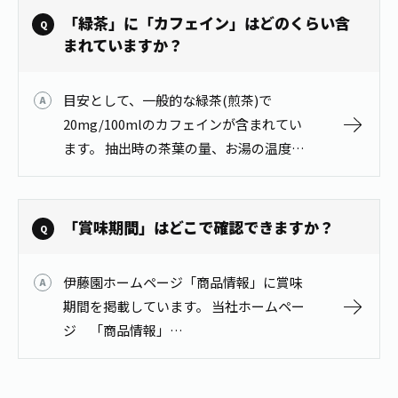
ご覧ください。 お茶百科 「お茶…
「緑茶」に「カフェイン」はどのくらい含
まれていますか？
目安として、一般的な緑茶(煎茶)で
20mg/100mlのカフェインが含まれてい
ます。 抽出時の茶葉の量、お湯の温度、
抽出時間などで変わりますので、詳しく
は、お茶百科「お茶の成分と健康性」を
ご覧ください。 お茶百科「お茶の…
「賞味期間」はどこで確認できますか？
伊藤園ホームページ「商品情報」に賞味
期間を掲載しています。 当社ホームペー
ジ 「商品情報」
https://www.itoen.co.jp/products/