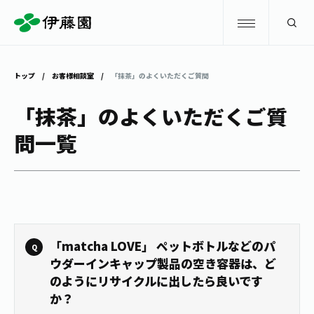
検索
トップ
お客様相談室
「抹茶」のよくいただくご質問
商品情報
「抹茶」のよくいただくご質
問一覧
キャンペーン
商品情報
トップ
主要ブランド
お茶を知る・楽しむ
お〜いお茶
お茶を知る・楽しむ
体験・イベント
「matcha LOVE」 ペットボトルなどのパ
健康ミネラルむぎ茶
お茶を楽しむ
ウダーインキャップ製品の空き容器は、ど
のようにリサイクルに出したら良いです
体験・イベント
店舗・通販
TULLY'S COFFEE
か？
お茶のいれ方
見学・体験