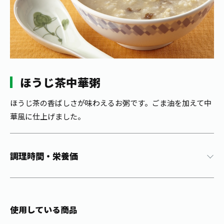
1日分の野菜
お客様相談室
動画ギャラリー
店舗・通販
商品情報
工場見学
伊藤園の店舗トップ
レシピ集
お茶の複合型博物館
ブランドから探す
お茶を知る
食育・文化
企業情報
GLOBAL
茶寮伊藤園
カテゴリーから探す
ほうじ茶中華粥
お茶百科
食育・イベント
店舗検索
キーワードから探す
ほうじ茶の香ばしさが味わえるお粥です。ごま油を加えて中
お茶百科キッズ
華風に仕上げました。
新俳句大賞
通信販売トップ
安全・安心への取組み
調理時間・栄養価
茶産地育成事業
THE ITOEN
Green Tea for Good
製品の原料産地
茶殻リサイクルシステム
Inner CHARM
未来の桜プロジェクト
ウェルネスフォーラム
健康体
使用している商品
伊藤園レディス