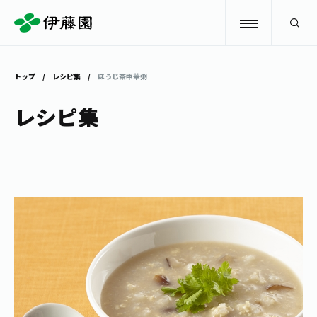
検索
トップ
レシピ集
ほうじ茶中華粥
商品情報
レシピ集
キャンペーン
商品情報
トップ
主要ブランド
お茶を知る・楽しむ
お〜いお茶
お茶を知る・楽しむ
体験・イベント
健康ミネラルむぎ茶
お茶を楽しむ
体験・イベント
店舗・通販
TULLY'S COFFEE
お茶のいれ方
見学・体験