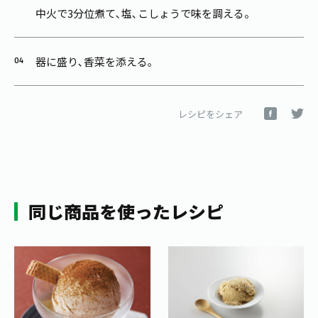
中火で3分位煮て､塩､こしょうで味を調える。
器に盛り､香菜を添える｡
レシピをシェア
同じ商品を使ったレシピ