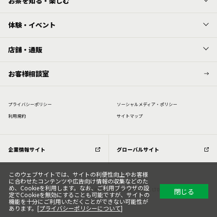
お茶を知る・楽しむ
体験・イベント
店舗・通販
お客様相談室
プライバシーポリシー
ソーシャルメディア・ポリシー
利⽤規約
サイトマップ
企業情報サイト
グローバルサイト
このウェブサイトでは、サイトの利便性向上やお客様
に合わせたコンテンツや広告向け情報の収集などのた
め、Cookieを利用します。なお、ご利用ブラウザの設
閉じる
Copyright (C) All Rights Reserved. ITOEN, LTD.
定でCookieを無効にすることも可能ですが、サイトの
機能を十分にご利用いただくことができない可能性が
あります。[
プライバシーポリシーについて
]