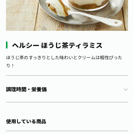
1日分の野菜
お客様相談室
動画ギャラリー
店舗・通販
商品情報
工場見学
伊藤園の店舗トップ
レシピ集
お茶の複合型博物館
ブランドから探す
お茶を知る
食育・文化
ヘルシー ほうじ茶ティラミス
企業情報
GLOBAL
茶寮伊藤園
カテゴリーから探す
お茶百科
食育・イベント
ほうじ茶のすっきりとした味わいとクリームは相性ぴった
店舗検索
キーワードから探す
り！
お茶百科キッズ
新俳句大賞
通信販売トップ
安全・安心への取組み
調理時間・栄養価
茶産地育成事業
THE ITOEN
Green Tea for Good
製品の原料産地
茶殻リサイクルシステム
Inner CHARM
未来の桜プロジェクト
使用している商品
ウェルネスフォーラム
健康体
伊藤園レディス