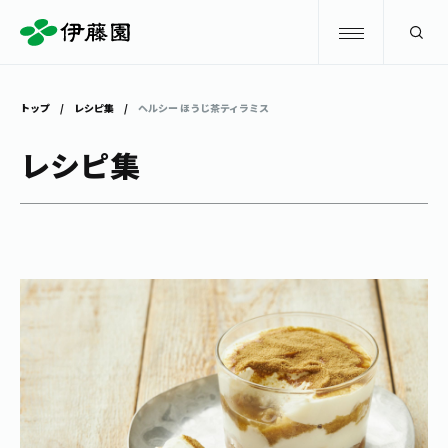
検索
トップ
レシピ集
ヘルシー ほうじ茶ティラミス
商品情報
レシピ集
キャンペーン
商品情報
トップ
主要ブランド
お茶を知る・楽しむ
お〜いお茶
お茶を知る・楽しむ
体験・イベント
健康ミネラルむぎ茶
お茶を楽しむ
体験・イベント
店舗・通販
TULLY'S COFFEE
お茶のいれ方
見学・体験