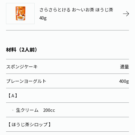
お茶の妖精
Crazy Jasmine
さらさらとける お～いお茶 ほうじ茶
40g
材料（2人前）
スポンジケーキ
適量
プレーンヨーグルト
400g
【 A 】
‐ 生クリーム 200cc
【 ほうじ茶シロップ 】