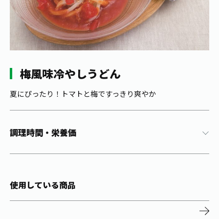
1日分の野菜
お客様相談室
動画ギャラリー
店舗・通販
商品情報
工場見学
伊藤園の店舗トップ
レシピ集
お茶の複合型博物館
ブランドから探す
お茶を知る
食育・文化
梅風味冷やしうどん
企業情報
GLOBAL
茶寮伊藤園
カテゴリーから探す
お茶百科
食育・イベント
夏にぴったり！トマトと梅ですっきり爽やか
店舗検索
キーワードから探す
お茶百科キッズ
新俳句大賞
通信販売トップ
調理時間・栄養価
安全・安心への取組み
茶産地育成事業
THE ITOEN
Green Tea for Good
製品の原料産地
茶殻リサイクルシステム
Inner CHARM
未来の桜プロジェクト
使用している商品
ウェルネスフォーラム
健康体
伊藤園レディス