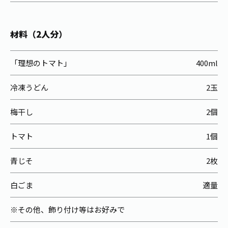
お茶の妖精
Crazy Jasmine
材料（2人分）
「理想のトマト」
400ml
冷凍うどん
2玉
梅干し
2個
トマト
1個
青じそ
2枚
白ごま
適量
※その他、飾り付け等はお好みで