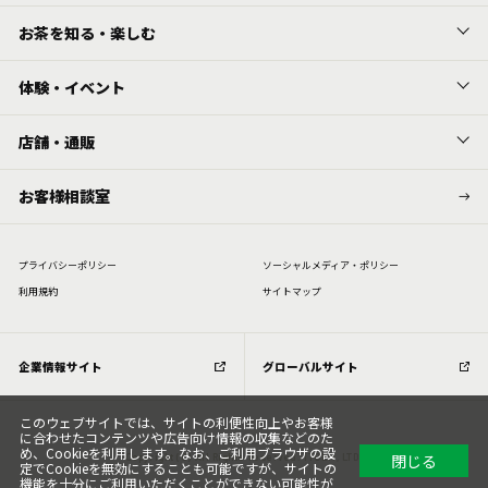
お茶を知る・楽しむ
体験・イベント
店舗・通販
お客様相談室
プライバシーポリシー
ソーシャルメディア・ポリシー
利⽤規約
サイトマップ
企業情報サイト
グローバルサイト
このウェブサイトでは、サイトの利便性向上やお客様
に合わせたコンテンツや広告向け情報の収集などのた
め、Cookieを利用します。なお、ご利用ブラウザの設
閉じる
Copyright (C) All Rights Reserved. ITOEN, LTD.
定でCookieを無効にすることも可能ですが、サイトの
機能を十分にご利用いただくことができない可能性が