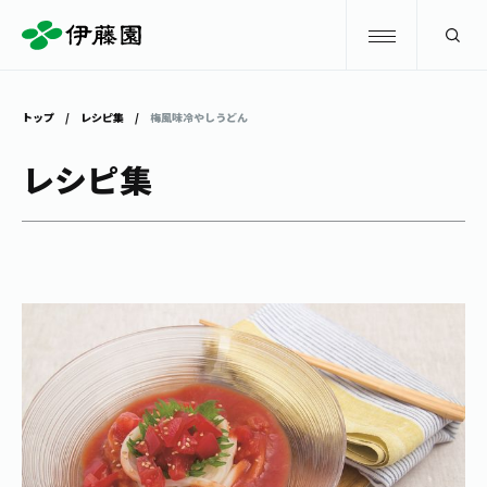
検索
トップ
レシピ集
梅風味冷やしうどん
商品情報
レシピ集
キャンペーン
商品情報
トップ
主要ブランド
お茶を知る・楽しむ
お〜いお茶
お茶を知る・楽しむ
体験・イベント
健康ミネラルむぎ茶
お茶を楽しむ
体験・イベント
店舗・通販
TULLY'S COFFEE
お茶のいれ方
見学・体験