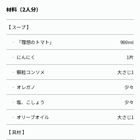
お茶の妖精
Crazy Jasmine
材料（2人分）
【 スープ 】
‐ 「理想のトマト」
900ml
‐ にんにく
1片
‐ 顆粒コンソメ
大さじ1
‐ オレガノ
少々
‐ 塩、こしょう
少々
‐ オリーブオイル
大さじ1
【 具材 】