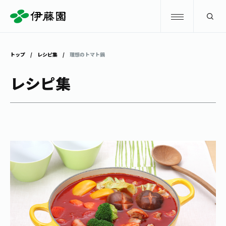
検索
トップ
レシピ集
理想のトマト鍋
商品情報
レシピ集
キャンペーン
商品情報
トップ
主要ブランド
お茶を知る・楽しむ
お〜いお茶
お茶を知る・楽しむ
体験・イベント
健康ミネラルむぎ茶
お茶を楽しむ
体験・イベント
店舗・通販
TULLY'S COFFEE
お茶のいれ方
見学・体験