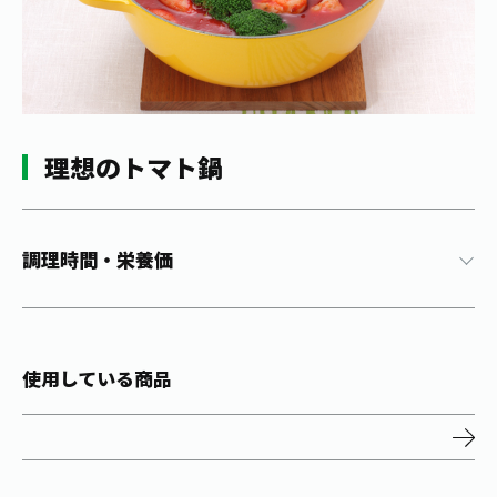
1日分の野菜
お客様相談室
動画ギャラリー
店舗・通販
商品情報
工場見学
伊藤園の店舗トップ
レシピ集
お茶の複合型博物館
ブランドから探す
お茶を知る
食育・文化
理想のトマト鍋
企業情報
GLOBAL
茶寮伊藤園
カテゴリーから探す
お茶百科
食育・イベント
店舗検索
キーワードから探す
お茶百科キッズ
調理時間・栄養価
新俳句大賞
通信販売トップ
安全・安心への取組み
茶産地育成事業
THE ITOEN
Green Tea for Good
使用している商品
製品の原料産地
茶殻リサイクルシステム
Inner CHARM
未来の桜プロジェクト
ウェルネスフォーラム
健康体
伊藤園レディス