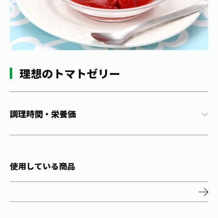
1日分の野菜
お客様相談室
動画ギャラリー
店舗・通販
商品情報
工場見学
伊藤園の店舗トップ
レシピ集
お茶の複合型博物館
ブランドから探す
お茶を知る
食育・文化
理想のトマトゼリー
企業情報
GLOBAL
茶寮伊藤園
カテゴリーから探す
お茶百科
食育・イベント
店舗検索
キーワードから探す
お茶百科キッズ
調理時間・栄養価
新俳句大賞
通信販売トップ
安全・安心への取組み
茶産地育成事業
THE ITOEN
Green Tea for Good
使用している商品
製品の原料産地
茶殻リサイクルシステム
Inner CHARM
未来の桜プロジェクト
ウェルネスフォーラム
健康体
伊藤園レディス