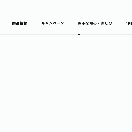
商品情報
キャンペーン
お茶を知る・楽しむ
体
食育・文化
お茶を知る
商品情報
通信販売トップ
ブラン
カテゴ
キーワ
THE ITOEN
Inner CHARM
健康
食育・イベント
新俳句大賞
TULLY'S COFFEE
1日分の野菜
レシピ集
お茶百科
お茶百科キ