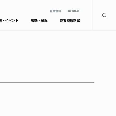
企業情報
GLOBAL
験・イベント
店舗・通販
お客様相談室
企業情報
検索
GLOBAL
安全・安心への取組み
茶産地育成事業
Green Tea for Good
製品の原料産地
未来の桜プロジェクト
茶殻リサイクルシステ
ドから探す
ム
伊藤園レディス
ウェルネスフォーラム
リーから探す
お茶の妖精
ードから探す
体
Crazy Jasmine
ッズ