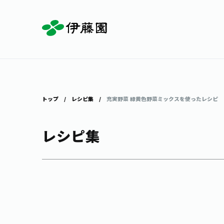
お茶を知る・楽しむ
体験・イベント
店舗・通販
商品情報
主要ブランド
お茶を楽しむ
見学・体験
伊藤園の店舗トップ
トップ
レシピ集
充実野菜 緑黄色野菜ミックスを使ったレシピ
レシピ集
茶寮伊藤園
店舗検索
工場見学
お茶の複合型博物館
お〜いお茶
健康ミネラルむぎ茶
お茶のいれ方
動画ギャラリー