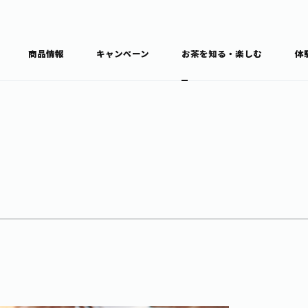
商品情報
キャンペーン
お茶を知る・楽しむ
体
食育・文化
お茶を知る
商品情報
通信販売トップ
ブラン
カテゴ
キーワ
THE ITOEN
Inner CHARM
健康
食育・イベント
新俳句大賞
TULLY'S COFFEE
1日分の野菜
レシピ集
お茶百科
お茶百科キ