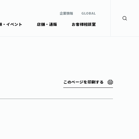
企業情報
GLOBAL
験・イベント
店舗・通販
お客様相談室
企業情報
検索
GLOBAL
安全・安心への取組み
茶産地育成事業
Green Tea for Good
製品の原料産地
未来の桜プロジェクト
茶殻リサイクルシステ
ドから探す
ム
伊藤園レディス
このページを印刷する
ウェルネスフォーラム
リーから探す
お茶の妖精
ードから探す
体
Crazy Jasmine
ッズ