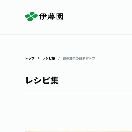
お茶を知る・楽しむ
体験・イベント
店舗・通販
商品情報
主要ブランド
お茶を楽しむ
見学・体験
伊藤園の店舗トップ
トップ
レシピ集
緑の野菜の簡単ポトフ
レシピ集
茶寮伊藤園
店舗検索
工場見学
お茶の複合型博物館
お〜いお茶
健康ミネラルむぎ茶
お茶のいれ方
動画ギャラリー