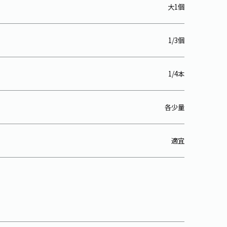
大1個
1/3個
1/4本
各少量
適宜