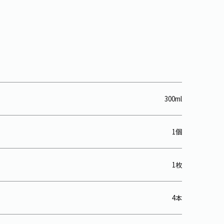
」
300ml
1個
1枚
4本