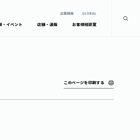
企業情報
GLOBAL
験・イベント
店舗・通販
お客様相談室
企業情報
検索
GLOBAL
安全・安心への取組み
茶産地育成事業
Green Tea for Good
製品の原料産地
未来の桜プロジェクト
茶殻リサイクルシステ
ドから探す
ム
伊藤園レディス
このページを印刷する
ウェルネスフォーラム
リーから探す
お茶の妖精
ードから探す
体
Crazy Jasmine
ッズ