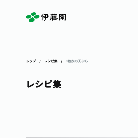
お茶を知る・楽しむ
体験・イベント
店舗・通販
商品情報
主要ブランド
お茶を楽しむ
見学・体験
伊藤園の店舗トップ
トップ
レシピ集
3色衣の天ぷら
レシピ集
茶寮伊藤園
店舗検索
工場見学
お茶の複合型博物館
お〜いお茶
健康ミネラルむぎ茶
お茶のいれ方
動画ギャラリー