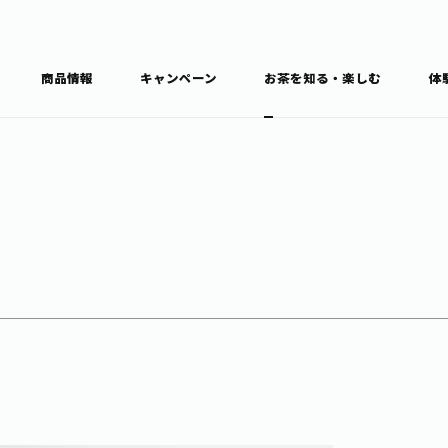
商品情報
キャンペーン
お茶を知る・楽しむ
体
食育・文化
お茶を知る
商品情報
通信販売トップ
ブラン
カテゴ
キーワ
THE ITOEN
Inner CHARM
健康
食育・イベント
新俳句大賞
TULLY'S COFFEE
1日分の野菜
レシピ集
お茶百科
お茶百科キ