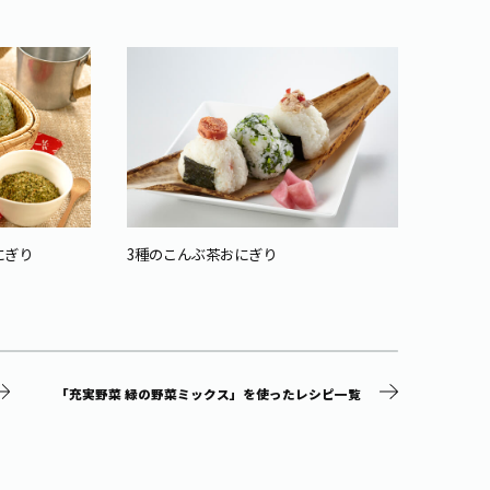
にぎり
3種のこんぶ茶おにぎり
お茶の
「充実野菜 緑の野菜ミックス」を使ったレシピ一覧