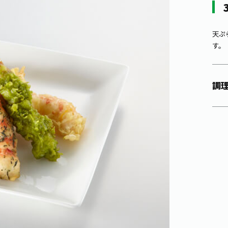
天ぷ
す。
調