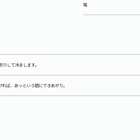
塩
煎りして冷まします。
かければ、あっという間にできあがり。