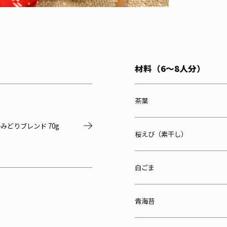
材料（6～8人分）
茶葉
みどりブレンド 70g
桜えび（素干し）
白ごま
青海苔