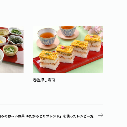
春色押し寿司
お茶と
摘みのお～いお茶 ゆたかみどりブレンド」を使ったレシピ一覧