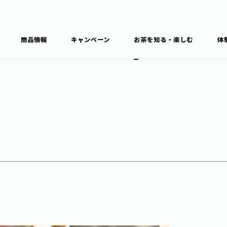
商品情報
キャンペーン
お茶を知る・楽しむ
体
食育・文化
お茶を知る
商品情報
通信販売トップ
ブラン
カテゴ
キーワ
THE ITOEN
Inner CHARM
健康
食育・イベント
新俳句大賞
TULLY'S COFFEE
1日分の野菜
レシピ集
お茶百科
お茶百科キ