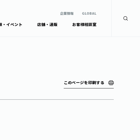
企業情報
GLOBAL
験・イベント
店舗・通販
お客様相談室
企業情報
検索
GLOBAL
安全・安心への取組み
茶産地育成事業
Green Tea for Good
製品の原料産地
未来の桜プロジェクト
茶殻リサイクルシステ
ドから探す
ム
伊藤園レディス
このページを印刷する
ウェルネスフォーラム
リーから探す
お茶の妖精
ードから探す
体
Crazy Jasmine
ッズ