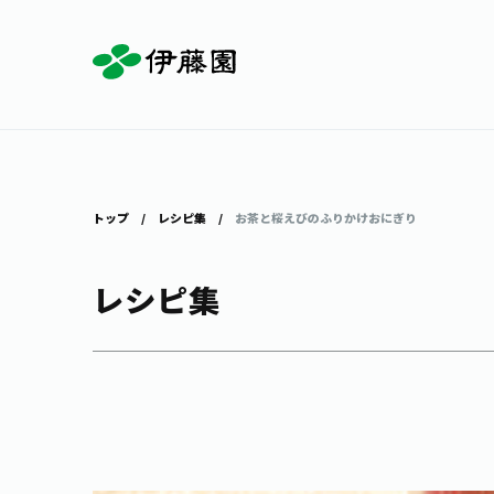
お茶を知る・楽しむ
体験・イベント
店舗・通販
商品情報
主要ブランド
お茶を楽しむ
見学・体験
伊藤園の店舗トップ
トップ
レシピ集
お茶と桜えびのふりかけおにぎり
レシピ集
茶寮伊藤園
店舗検索
工場見学
お茶の複合型博物館
お〜いお茶
健康ミネラルむぎ茶
お茶のいれ方
動画ギャラリー