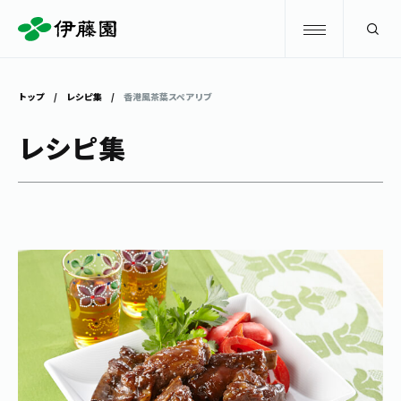
検索
トップ
レシピ集
香港風茶葉スペアリブ
商品情報
レシピ集
キャンペーン
商品情報
トップ
主要ブランド
お茶を知る・楽しむ
お〜いお茶
お茶を知る・楽しむ
体験・イベント
健康ミネラルむぎ茶
お茶を楽しむ
体験・イベント
店舗・通販
TULLY'S COFFEE
お茶のいれ方
見学・体験