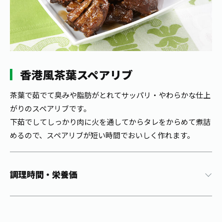
1日分の野菜
お客様相談室
動画ギャラリー
店舗・通販
商品情報
工場見学
伊藤園の店舗トップ
レシピ集
お茶の複合型博物館
ブランドから探す
お茶を知る
食育・文化
香港風茶葉スペアリブ
企業情報
GLOBAL
茶寮伊藤園
カテゴリーから探す
お茶百科
食育・イベント
茶葉で茹でて臭みや脂肪がとれてサッパリ・やわらかな仕上
店舗検索
キーワードから探す
がりのスペアリブです。
お茶百科キッズ
新俳句大賞
通信販売トップ
下茹でしてしっかり肉に火を通してからタレをからめて煮詰
めるので、スペアリブが短い時間でおいしく作れます。
安全・安心への取組み
茶産地育成事業
THE ITOEN
Green Tea for Good
製品の原料産地
調理時間・栄養価
茶殻リサイクルシステム
Inner CHARM
未来の桜プロジェクト
ウェルネスフォーラム
健康体
伊藤園レディス