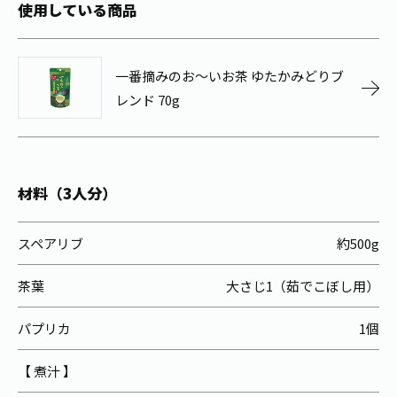
お茶の妖精
使用している商品
Crazy Jasmine
一番摘みのお～いお茶 ゆたかみどりブ
レンド 70g
材料（3人分）
スペアリブ
約500g
茶葉
大さじ1（茹でこぼし用）
パプリカ
1個
【 煮汁 】