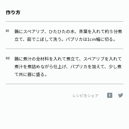
作り方
鍋にスペアリブ、ひたひたの水、茶葉を入れて約５分煮
立て、茹でこぼして洗う。パプリカは1cm幅に切る。
鍋に煮汁の全材料を入れて煮立て、スペアリブを入れて
煮汁を煮詰めながら仕上げ、パプリカを加えて、少し煮
て共に器に盛る。
レシピをシェア