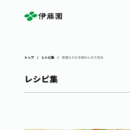
お茶を知る・楽しむ
体験・イベント
店舗・通販
商品情報
主要ブランド
お茶を楽しむ
見学・体験
伊藤園の店舗トップ
トップ
レシピ集
茶葉入りひき肉のレタス包み
レシピ集
茶寮伊藤園
店舗検索
工場見学
お茶の複合型博物館
お〜いお茶
健康ミネラルむぎ茶
お茶のいれ方
動画ギャラリー