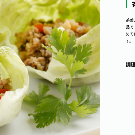
茶葉
品で
めて
す。
調