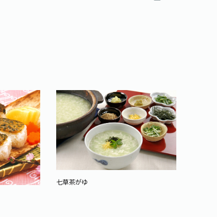
七草茶がゆ
春色押