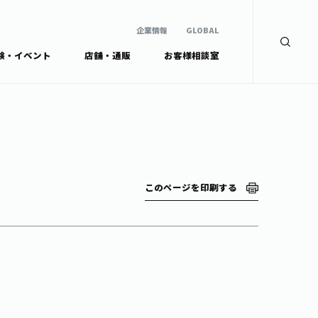
企業情報
GLOBAL
験・イベント
店舗・通販
お客様相談室
企業情報
検索
GLOBAL
安全・安心への取組み
茶産地育成事業
Green Tea for Good
製品の原料産地
未来の桜プロジェクト
茶殻リサイクルシステ
ドから探す
ム
伊藤園レディス
このページを印刷する
ウェルネスフォーラム
リーから探す
お茶の妖精
ードから探す
体
Crazy Jasmine
ッズ