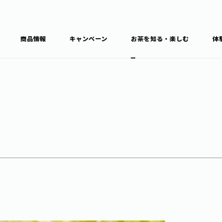
商品情報
キャンペーン
お茶を知る・楽しむ
体
食育・文化
お茶を知る
商品情報
通信販売トップ
ブラン
カテゴ
キーワ
THE ITOEN
Inner CHARM
健康
食育・イベント
新俳句大賞
TULLY'S COFFEE
1日分の野菜
レシピ集
お茶百科
お茶百科キ