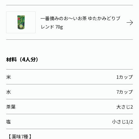
お茶の妖精
Crazy Jasmine
一番摘みのお～いお茶 ゆたかみどりブ
レンド 70g
材料（4人分）
米
1カップ
水
7カップ
茶葉
大さじ2
塩
小さじ1/2
【 薬味7種 】