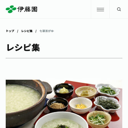
検索
トップ
レシピ集
七草茶がゆ
商品情報
レシピ集
キャンペーン
商品情報
トップ
主要ブランド
お茶を知る・楽しむ
お〜いお茶
お茶を知る・楽しむ
体験・イベント
健康ミネラルむぎ茶
お茶を楽しむ
体験・イベント
店舗・通販
TULLY'S COFFEE
お茶のいれ方
見学・体験