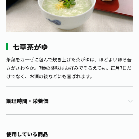
1日分の野菜
お客様相談室
動画ギャラリー
店舗・通販
商品情報
工場見学
伊藤園の店舗トップ
レシピ集
お茶の複合型博物館
ブランドから探す
お茶を知る
食育・文化
七草茶がゆ
企業情報
GLOBAL
茶寮伊藤園
カテゴリーから探す
お茶百科
食育・イベント
茶葉をガーゼに包んで炊き上げた茶がゆは、ほどよいほろ苦
店舗検索
キーワードから探す
さがさわやか。7種の薬味はお好みでそろえても。正月7日だ
お茶百科キッズ
新俳句大賞
通信販売トップ
けでなく、お酒の後などにも喜ばれます。
安全・安心への取組み
茶産地育成事業
THE ITOEN
調理時間・栄養価
Green Tea for Good
製品の原料産地
茶殻リサイクルシステム
Inner CHARM
未来の桜プロジェクト
ウェルネスフォーラム
健康体
伊藤園レディス
使用している商品