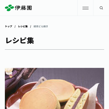
検索
トップ
レシピ集
緑茶どら焼き
商品情報
レシピ集
キャンペーン
商品情報
トップ
主要ブランド
お茶を知る・楽しむ
お〜いお茶
お茶を知る・楽しむ
体験・イベント
健康ミネラルむぎ茶
お茶を楽しむ
体験・イベント
店舗・通販
TULLY'S COFFEE
お茶のいれ方
見学・体験