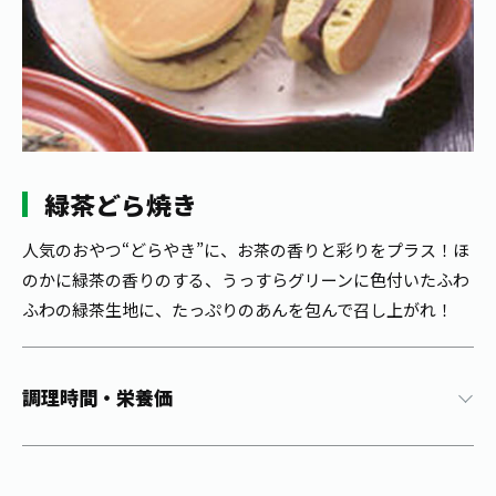
1日分の野菜
お客様相談室
動画ギャラリー
店舗・通販
商品情報
工場見学
伊藤園の店舗トップ
レシピ集
お茶の複合型博物館
ブランドから探す
お茶を知る
食育・文化
企業情報
GLOBAL
茶寮伊藤園
カテゴリーから探す
お茶百科
緑茶どら焼き
食育・イベント
店舗検索
キーワードから探す
お茶百科キッズ
人気のおやつ“どらやき”に、お茶の香りと彩りをプラス！ほ
新俳句大賞
通信販売トップ
のかに緑茶の香りのする、うっすらグリーンに色付いたふわ
ふわの緑茶生地に、たっぷりのあんを包んで召し上がれ！
安全・安心への取組み
茶産地育成事業
THE ITOEN
Green Tea for Good
製品の原料産地
調理時間・栄養価
茶殻リサイクルシステム
Inner CHARM
未来の桜プロジェクト
ウェルネスフォーラム
健康体
伊藤園レディス