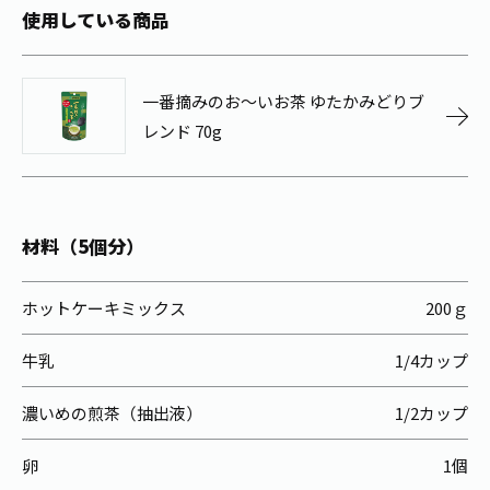
お茶の妖精
Crazy Jasmine
使用している商品
一番摘みのお～いお茶 ゆたかみどりブ
レンド 70g
材料（5個分）
ホットケーキミックス
200ｇ
牛乳
1/4カップ
濃いめの煎茶（抽出液）
1/2カップ
卵
1個