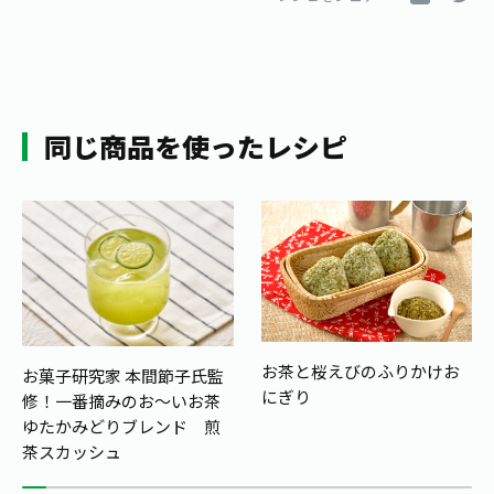
同じ商品を使ったレシピ
お茶と桜えびのふりかけお
お菓子研究家 本間節子氏監
にぎり
修！
一番摘みのお～いお茶
ゆたかみどりブレンド 煎
茶スカッシュ