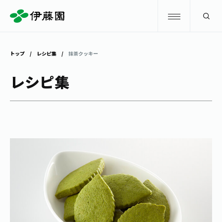
検索
トップ
レシピ集
抹茶クッキー
商品情報
レシピ集
キャンペーン
商品情報
トップ
主要ブランド
お茶を知る・楽しむ
お〜いお茶
お茶を知る・楽しむ
体験・イベント
健康ミネラルむぎ茶
お茶を楽しむ
体験・イベント
店舗・通販
TULLY'S COFFEE
お茶のいれ方
見学・体験