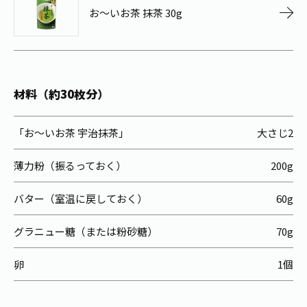
お茶の妖精
Crazy Jasmine
お～いお茶 抹茶 30g
材料（約30枚分）
「お～いお茶 宇治抹茶」
大さじ2
薄力粉（振るっておく）
200g
バター（室温に戻しておく）
60g
グラニュー糖（または粉砂糖）
70g
卵
1個