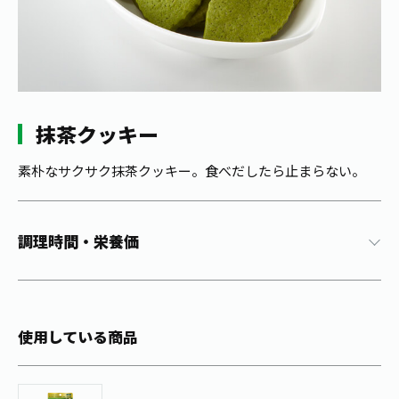
1日分の野菜
お客様相談室
動画ギャラリー
店舗・通販
商品情報
工場見学
伊藤園の店舗トップ
レシピ集
お茶の複合型博物館
ブランドから探す
お茶を知る
食育・文化
抹茶クッキー
企業情報
GLOBAL
茶寮伊藤園
カテゴリーから探す
お茶百科
食育・イベント
素朴なサクサク抹茶クッキー。食べだしたら止まらない。
店舗検索
キーワードから探す
お茶百科キッズ
新俳句大賞
通信販売トップ
調理時間・栄養価
安全・安心への取組み
茶産地育成事業
THE ITOEN
Green Tea for Good
製品の原料産地
茶殻リサイクルシステム
Inner CHARM
未来の桜プロジェクト
使用している商品
ウェルネスフォーラム
健康体
伊藤園レディス