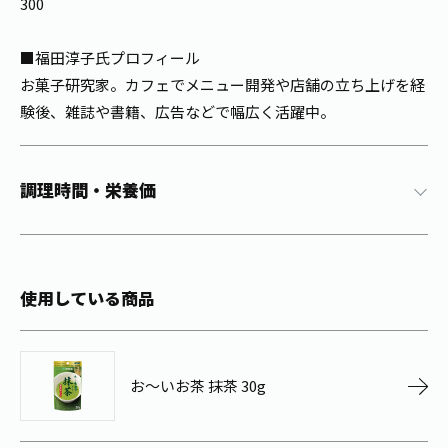
300
お茶の妖精
Crazy Jasmine
■福田淳子氏プロフィール
お菓子研究家。カフェでメニュー開発や店舗の立ち上げを経
験後、雑誌や書籍、広告などで幅広く活躍中。
調理時間・栄養価
使用している商品
お～いお茶 抹茶 30g