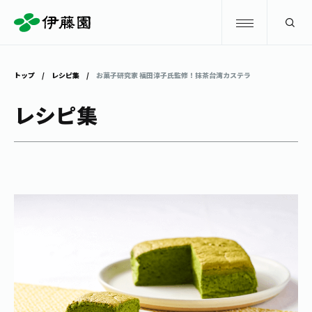
検索
トップ
レシピ集
お菓子研究家 福田淳子氏監修！
抹茶台湾カステラ
商品情報
レシピ集
キャンペーン
商品情報
トップ
主要ブランド
お茶を知る・楽しむ
お〜いお茶
お茶を知る・楽しむ
体験・イベント
健康ミネラルむぎ茶
お茶を楽しむ
体験・イベント
店舗・通販
TULLY'S COFFEE
お茶のいれ方
見学・体験