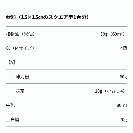
材料（15×15㎝のスクエア型1台分）
植物油（米油）
50g（60ml）
卵（Mサイズ）
4個
【A】
‐ 薄力粉
60g
‐ 抹茶
10g（小さじ4）
牛乳
80ml
上白糖
70g