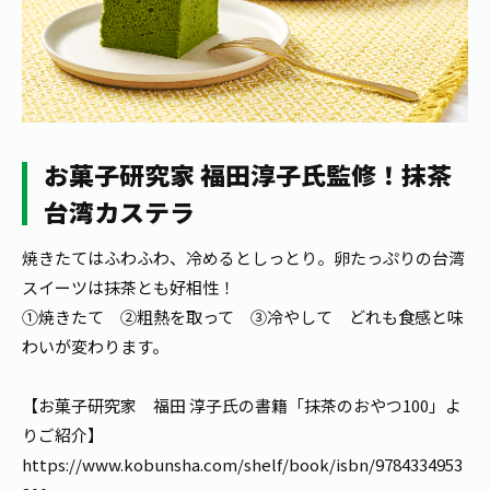
1日分の野菜
お客様相談室
動画ギャラリー
店舗・通販
商品情報
工場見学
伊藤園の店舗トップ
レシピ集
お茶の複合型博物館
ブランドから探す
お茶を知る
食育・文化
企業情報
GLOBAL
茶寮伊藤園
お菓子研究家 福田淳子氏監修！
抹茶
カテゴリーから探す
お茶百科
台湾カステラ
食育・イベント
店舗検索
キーワードから探す
お茶百科キッズ
焼きたてはふわふわ、冷めるとしっとり。卵たっぷりの
台湾
新俳句大賞
通信販売トップ
スイーツは抹茶とも好相性！
①焼きたて ②粗熱を取って ③冷やして どれも食感と味
安全・安心への取組み
茶産地育成事業
わいが変わります。
THE ITOEN
Green Tea for Good
製品の原料産地
茶殻リサイクルシステム
Inner CHARM
【お菓子研究家 福田 淳子氏の書籍「抹茶のおやつ100」よ
未来の桜プロジェクト
り
ご紹介】
ウェルネスフォーラム
健康体
伊藤園レディス
https://www.kobunsha.com/shelf/book/isbn/9784334953