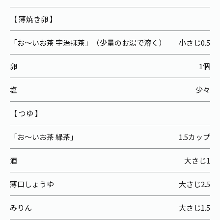
【 薄焼き卵 】
「お～いお茶 宇治抹茶」（少量のお湯で溶く）
小さじ0.5
卵
1個
塩
少々
【 つゆ 】
「お～いお茶 緑茶」
1.5カップ
酒
大さじ1
薄口しょうゆ
大さじ2.5
みりん
大さじ1.5