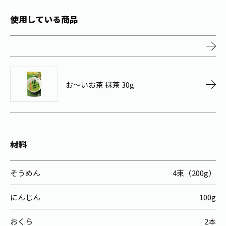
お茶の妖精
Crazy Jasmine
使用している商品
お～いお茶 抹茶 30g
材料
そうめん
4束（200g）
にんじん
100g
おくら
2本