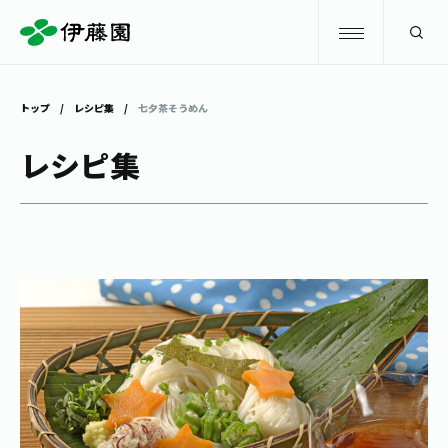
検索
トップ
レシピ集
七夕茶そうめん
商品情報
レシピ集
キャンペーン
商品情報
トップ
主要ブランド
お茶を知る・楽しむ
お〜いお茶
お茶を知る・楽しむ
体験・イベント
健康ミネラルむぎ茶
お茶を楽しむ
体験・イベント
店舗・通販
TULLY'S COFFEE
お茶のいれ方
見学・体験