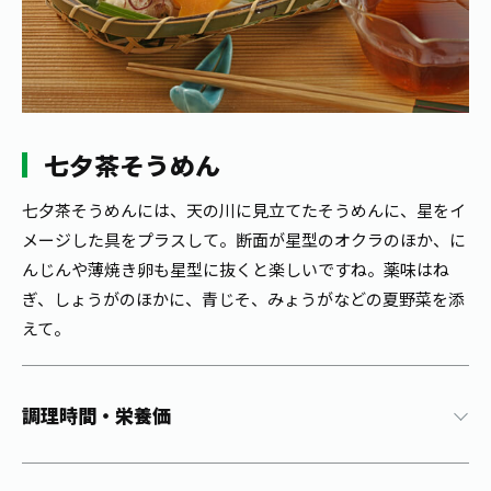
1日分の野菜
お客様相談室
動画ギャラリー
店舗・通販
商品情報
工場見学
伊藤園の店舗トップ
レシピ集
お茶の複合型博物館
ブランドから探す
お茶を知る
食育・文化
七夕茶そうめん
企業情報
GLOBAL
茶寮伊藤園
カテゴリーから探す
お茶百科
食育・イベント
七夕茶そうめんには、天の川に見立てたそうめんに、星をイ
店舗検索
キーワードから探す
メージした具をプラスして。断面が星型のオクラのほか、に
お茶百科キッズ
新俳句大賞
通信販売トップ
んじんや薄焼き卵も星型に抜くと楽しいですね。薬味はね
ぎ、しょうがのほかに、青じそ、みょうがなどの夏野菜を添
安全・安心への取組み
えて。
茶産地育成事業
THE ITOEN
Green Tea for Good
製品の原料産地
茶殻リサイクルシステム
Inner CHARM
未来の桜プロジェクト
調理時間・栄養価
ウェルネスフォーラム
健康体
伊藤園レディス