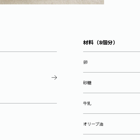
材料（8個分）
卵
砂糖
牛乳
オリーブ油