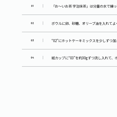
「お～いお茶 宇治抹茶」は分量の水で練
ボウルに卵、砂糖、オリーブ油を入れてよ
“02”にホットケーキミックスを少しずつ
紙カップに“03”を約30gずつ流し入れて