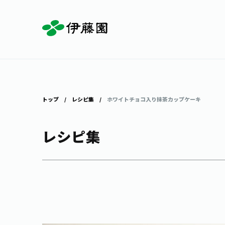
お茶を知る・楽しむ
体験・イベント
店舗・通販
商品情報
主要ブランド
お茶を楽しむ
見学・体験
伊藤園の店舗トップ
トップ
レシピ集
ホワイトチョコ入り抹茶カップケーキ
レシピ集
茶寮伊藤園
店舗検索
工場見学
お茶の複合型博物館
お〜いお茶
健康ミネラルむぎ茶
お茶のいれ方
動画ギャラリー