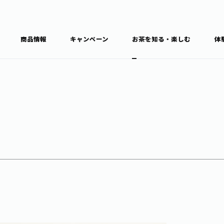
商品情報
キャンペーン
お茶を知る・楽しむ
体
食育・文化
お茶を知る
商品情報
通信販売トップ
ブラン
カテゴ
キーワ
THE ITOEN
Inner CHARM
健康
食育・イベント
新俳句大賞
TULLY'S COFFEE
1日分の野菜
レシピ集
お茶百科
お茶百科キ