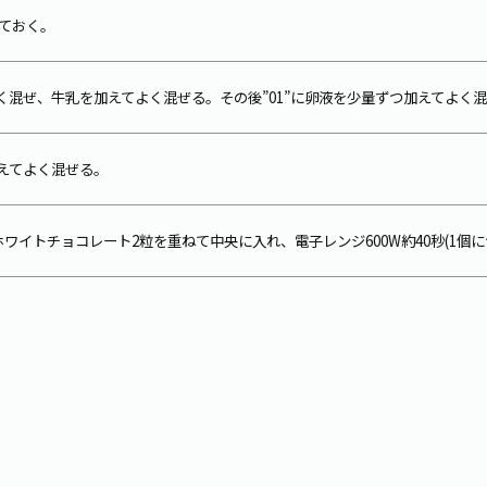
っておく。
く混ぜ、牛乳を加えてよく混ぜる。その後”01”に卵液を少量ずつ加えてよく
加えてよく混ぜる。
、ホワイトチョコレート2粒を重ねて中央に入れ、電子レンジ600W約40秒(1個