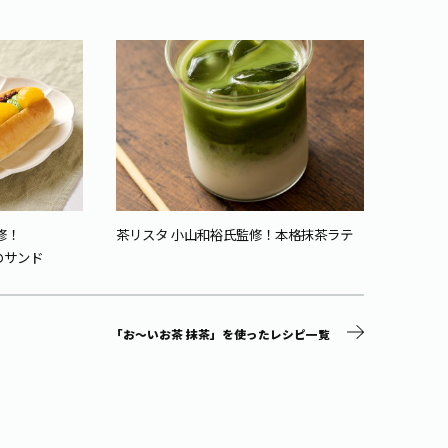
そら豆
修！
茶リスタ 小山和裕氏監修！本格抹茶ラテ
ネ
のサンド
「お～いお茶 抹茶」を使ったレシピ一覧