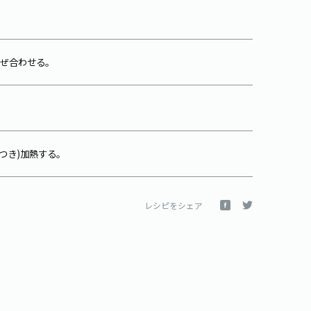
混ぜ合わせる。
につき)加熱する。
レシピをシェア