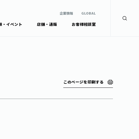
企業情報
GLOBAL
験・イベント
店舗・通販
お客様相談室
企業情報
検索
GLOBAL
安全・安心への取組み
茶産地育成事業
Green Tea for Good
製品の原料産地
未来の桜プロジェクト
茶殻リサイクルシステ
ドから探す
ム
伊藤園レディス
このページを印刷する
ウェルネスフォーラム
リーから探す
お茶の妖精
ードから探す
体
Crazy Jasmine
ッズ