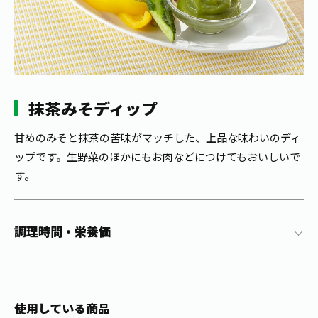
1日分の野菜
お客様相談室
動画ギャラリー
店舗・通販
商品情報
工場見学
伊藤園の店舗トップ
レシピ集
お茶の複合型博物館
ブランドから探す
お茶を知る
食育・文化
抹茶みそディップ
企業情報
GLOBAL
茶寮伊藤園
カテゴリーから探す
お茶百科
食育・イベント
甘めのみそと抹茶の苦味がマッチした、上品な味わいのディ
店舗検索
キーワードから探す
ップです。生野菜のほかにもお肉などにつけてもおいしいで
お茶百科キッズ
新俳句大賞
通信販売トップ
す。
安全・安心への取組み
茶産地育成事業
THE ITOEN
調理時間・栄養価
Green Tea for Good
製品の原料産地
茶殻リサイクルシステム
Inner CHARM
未来の桜プロジェクト
ウェルネスフォーラム
健康体
伊藤園レディス
使用している商品