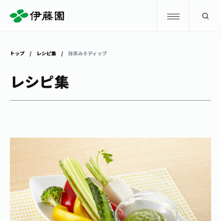
検索
トップ
レシピ集
抹茶みそディップ
商品情報
レシピ集
キャンペーン
商品情報
トップ
主要ブランド
お茶を知る・楽しむ
お〜いお茶
お茶を知る・楽しむ
体験・イベント
健康ミネラルむぎ茶
お茶を楽しむ
体験・イベント
店舗・通販
TULLY'S COFFEE
お茶のいれ方
見学・体験