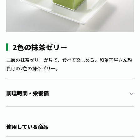
1日分の野菜
お客様相談室
動画ギャラリー
店舗・通販
商品情報
工場見学
伊藤園の店舗トップ
レシピ集
お茶の複合型博物館
ブランドから探す
お茶を知る
食育・文化
2色の抹茶ゼリー
企業情報
GLOBAL
茶寮伊藤園
カテゴリーから探す
お茶百科
食育・イベント
二層の抹茶ゼリーが見て、食べて楽しめる、和菓子屋さん顔
店舗検索
キーワードから探す
負けの2色の抹茶ゼリー。
お茶百科キッズ
新俳句大賞
通信販売トップ
安全・安心への取組み
調理時間・栄養価
茶産地育成事業
THE ITOEN
Green Tea for Good
製品の原料産地
茶殻リサイクルシステム
Inner CHARM
未来の桜プロジェクト
使用している商品
ウェルネスフォーラム
健康体
伊藤園レディス