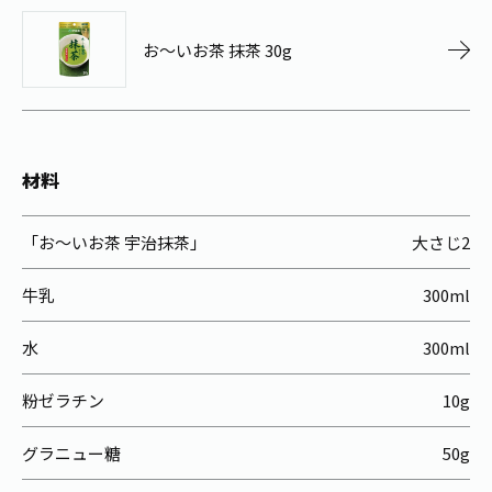
お茶の妖精
Crazy Jasmine
お～いお茶 抹茶 30g
材料
「お～いお茶 宇治抹茶」
大さじ2
牛乳
300ml
水
300ml
粉ゼラチン
10g
グラニュー糖
50g