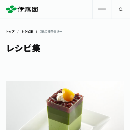
検索
トップ
レシピ集
2色の抹茶ゼリー
商品情報
レシピ集
キャンペーン
商品情報
トップ
主要ブランド
お茶を知る・楽しむ
お〜いお茶
お茶を知る・楽しむ
体験・イベント
健康ミネラルむぎ茶
お茶を楽しむ
体験・イベント
店舗・通販
TULLY'S COFFEE
お茶のいれ方
見学・体験