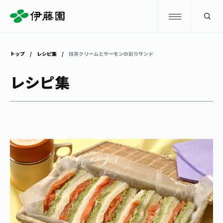
検索
トップ
レシピ集
抹茶クリームとサーモンの彩りサンド
商品情報
レシピ集
キャンペーン
商品情報
トップ
主要ブランド
お茶を知る・楽しむ
お〜いお茶
お茶を知る・楽しむ
体験・イベント
健康ミネラルむぎ茶
お茶を楽しむ
体験・イベント
店舗・通販
TULLY'S COFFEE
お茶のいれ方
見学・体験