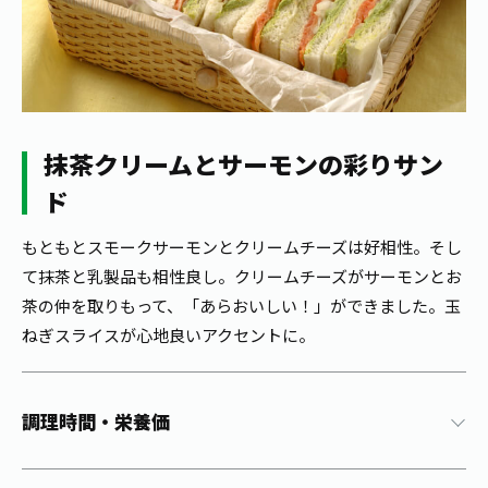
1日分の野菜
お客様相談室
動画ギャラリー
店舗・通販
商品情報
工場見学
伊藤園の店舗トップ
レシピ集
お茶の複合型博物館
ブランドから探す
お茶を知る
食育・文化
抹茶クリームとサーモンの彩りサン
企業情報
GLOBAL
茶寮伊藤園
カテゴリーから探す
お茶百科
ド
食育・イベント
店舗検索
キーワードから探す
お茶百科キッズ
もともとスモークサーモンとクリームチーズは好相性。そし
新俳句大賞
通信販売トップ
て抹茶と乳製品も相性良し。クリームチーズがサーモンとお
茶の仲を取りもって、「あらおいしい！」ができました。玉
安全・安心への取組み
ねぎスライスが心地良いアクセントに。
茶産地育成事業
THE ITOEN
Green Tea for Good
製品の原料産地
茶殻リサイクルシステム
Inner CHARM
未来の桜プロジェクト
調理時間・栄養価
ウェルネスフォーラム
健康体
伊藤園レディス