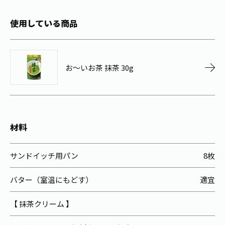
お茶の妖精
Crazy Jasmine
使用している商品
お～いお茶 抹茶 30g
材料
サンドイッチ用パン
8枚
バター（室温にもどす）
適宜
【 抹茶クリーム 】