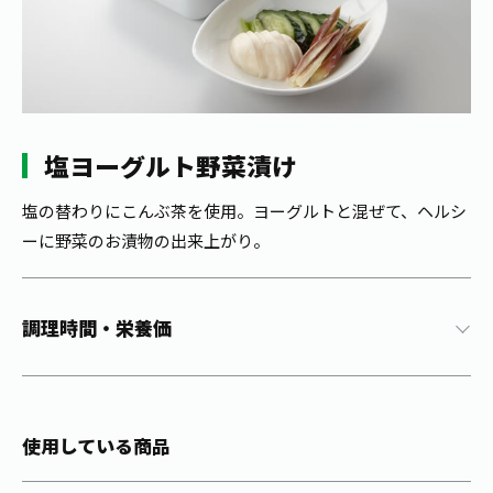
1日分の野菜
お客様相談室
動画ギャラリー
店舗・通販
商品情報
工場見学
伊藤園の店舗トップ
レシピ集
お茶の複合型博物館
ブランドから探す
お茶を知る
食育・文化
塩ヨーグルト野菜漬け
企業情報
GLOBAL
茶寮伊藤園
カテゴリーから探す
お茶百科
食育・イベント
塩の替わりにこんぶ茶を使用。ヨーグルトと混ぜて、ヘルシ
店舗検索
キーワードから探す
ーに野菜のお漬物の出来上がり。
お茶百科キッズ
新俳句大賞
通信販売トップ
安全・安心への取組み
調理時間・栄養価
茶産地育成事業
THE ITOEN
Green Tea for Good
製品の原料産地
茶殻リサイクルシステム
Inner CHARM
未来の桜プロジェクト
使用している商品
ウェルネスフォーラム
健康体
伊藤園レディス