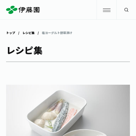
検索
トップ
レシピ集
塩ヨーグルト野菜漬け
商品情報
レシピ集
キャンペーン
商品情報
トップ
主要ブランド
お茶を知る・楽しむ
お〜いお茶
お茶を知る・楽しむ
体験・イベント
健康ミネラルむぎ茶
お茶を楽しむ
体験・イベント
店舗・通販
TULLY'S COFFEE
お茶のいれ方
見学・体験