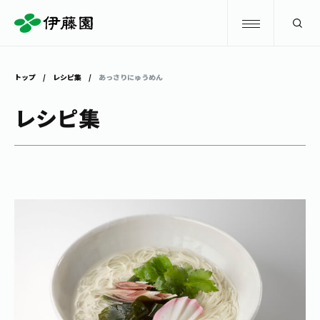
検索
トップ
レシピ集
あっさりにゅうめん
商品情報
レシピ集
キャンペーン
商品情報
トップ
主要ブランド
お茶を知る・楽しむ
お〜いお茶
お茶を知る・楽しむ
体験・イベント
健康ミネラルむぎ茶
お茶を楽しむ
体験・イベント
店舗・通販
TULLY'S COFFEE
お茶のいれ方
見学・体験