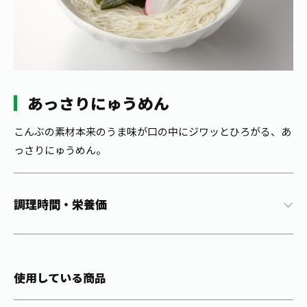
1日分の野菜
お客様相談室
動画ギャラリー
店舗・通販
商品情報
工場見学
伊藤園の店舗トップ
レシピ集
お茶の複合型博物館
ブランドから探す
お茶を知る
食育・文化
あっさりにゅうめん
企業情報
GLOBAL
茶寮伊藤園
カテゴリーから探す
お茶百科
食育・イベント
こんぶの素材本来のうま味が口の中にジワッとひろがる、あ
店舗検索
キーワードから探す
っさりにゅうめん。
お茶百科キッズ
新俳句大賞
通信販売トップ
安全・安心への取組み
調理時間・栄養価
茶産地育成事業
THE ITOEN
Green Tea for Good
製品の原料産地
茶殻リサイクルシステム
Inner CHARM
未来の桜プロジェクト
使用している商品
ウェルネスフォーラム
健康体
伊藤園レディス