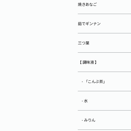
焼きあなご
茹でギンナン
三つ葉
【 調味液 】
- 「こんぶ茶」
- 水
- みりん