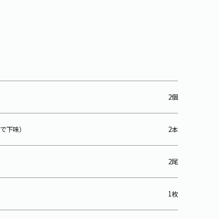
2個
で下味）
2本
2尾
1枚