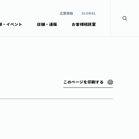
企業情報
GLOBAL
験・イベント
店舗・通販
お客様相談室
企業情報
検索
GLOBAL
安全・安心への取組み
茶産地育成事業
Green Tea for Good
製品の原料産地
未来の桜プロジェクト
茶殻リサイクルシステ
ドから探す
ム
伊藤園レディス
このページを印刷する
ウェルネスフォーラム
リーから探す
お茶の妖精
ードから探す
体
Crazy Jasmine
ッズ