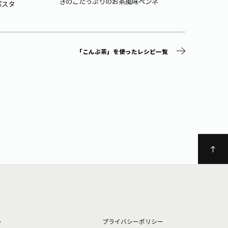
きのこたっぷりのお茶風味ペンネ
パスタ
さらさ
「こんぶ茶」を使ったレシピ一覧
ト
プライバシーポリシー