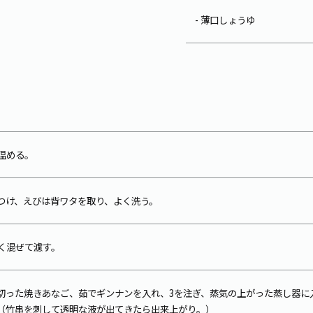
- 薄口しょうゆ
温める。
つけ、えびは背ワタを取り、よく洗う。
よく混ぜて濾す。
に切った焼きあなご、茹でギンナンを入れ、3を注ぎ、蒸気の上がった蒸し器
。（竹串を刺して透明な液が出てきたら出来上がり。）