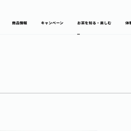
商品情報
キャンペーン
お茶を知る・楽しむ
体
食育・文化
お茶を知る
商品情報
通信販売トップ
ブラン
カテゴ
キーワ
THE ITOEN
Inner CHARM
健康
食育・イベント
新俳句大賞
TULLY'S COFFEE
1日分の野菜
レシピ集
お茶百科
お茶百科キ