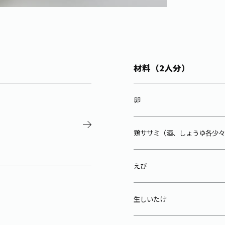
材料（2人分）
卵
鶏ササミ（酒、しょうゆ各少々
えび
生しいたけ