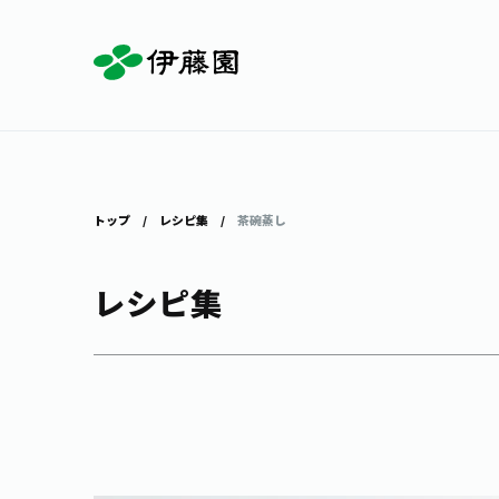
お茶を知る・楽しむ
体験・イベント
店舗・通販
商品情報
主要ブランド
お茶を楽しむ
見学・体験
伊藤園の店舗トップ
トップ
レシピ集
茶碗蒸し
レシピ集
茶寮伊藤園
店舗検索
工場見学
お茶の複合型博物館
お〜いお茶
健康ミネラルむぎ茶
お茶のいれ方
動画ギャラリー