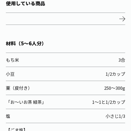
お茶の妖精
使用している商品
Crazy Jasmine
材料（5～6人分）
もち米
3合
小豆
1/2カップ
栗（皮付き）
250～300g
「お～いお茶 緑茶」
1～1と1/2カップ
塩
小さじ1/3
【ごま塩】