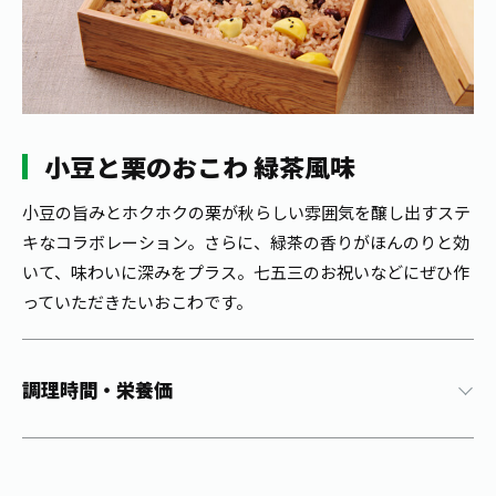
1日分の野菜
お客様相談室
動画ギャラリー
店舗・通販
商品情報
工場見学
伊藤園の店舗トップ
レシピ集
お茶の複合型博物館
ブランドから探す
お茶を知る
食育・文化
小豆と栗のおこわ 緑茶風味
企業情報
GLOBAL
茶寮伊藤園
カテゴリーから探す
お茶百科
食育・イベント
小豆の旨みとホクホクの栗が秋らしい雰囲気を醸し出すステ
店舗検索
キーワードから探す
キなコラボレーション。さらに、緑茶の香りがほんのりと効
お茶百科キッズ
新俳句大賞
通信販売トップ
いて、味わいに深みをプラス。七五三のお祝いなどにぜひ作
っていただきたいおこわです。
安全・安心への取組み
茶産地育成事業
THE ITOEN
Green Tea for Good
製品の原料産地
調理時間・栄養価
茶殻リサイクルシステム
Inner CHARM
未来の桜プロジェクト
ウェルネスフォーラム
健康体
伊藤園レディス