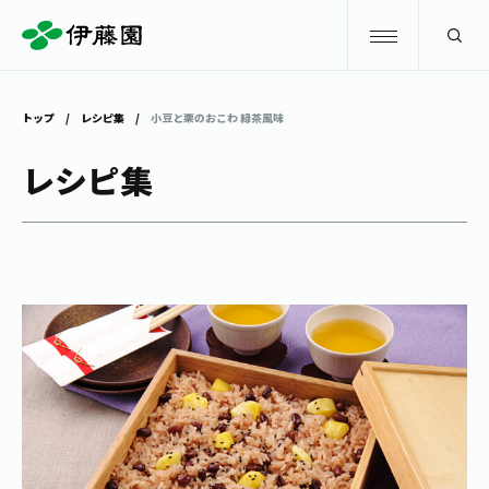
検索
トップ
レシピ集
小豆と栗のおこわ 緑茶風味
商品情報
レシピ集
キャンペーン
商品情報
トップ
主要ブランド
お茶を知る・楽しむ
お〜いお茶
お茶を知る・楽しむ
体験・イベント
健康ミネラルむぎ茶
お茶を楽しむ
体験・イベント
店舗・通販
TULLY'S COFFEE
お茶のいれ方
見学・体験