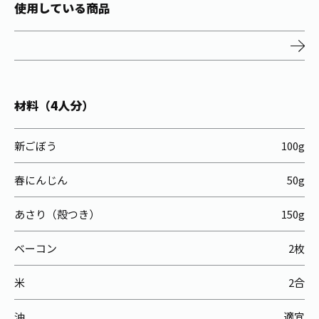
お茶の妖精
使用している商品
Crazy Jasmine
材料（4人分）
新ごぼう
100g
春にんじん
50g
あさり（殻つき）
150g
ベーコン
2枚
米
2合
油
適宜