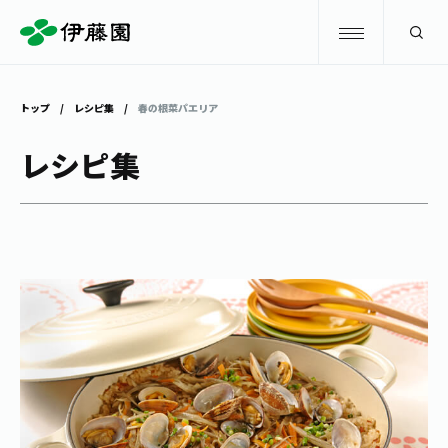
検索
トップ
レシピ集
春の根菜パエリア
商品情報
レシピ集
キャンペーン
商品情報
トップ
主要ブランド
お茶を知る・楽しむ
お〜いお茶
お茶を知る・楽しむ
体験・イベント
健康ミネラルむぎ茶
お茶を楽しむ
体験・イベント
店舗・通販
TULLY'S COFFEE
お茶のいれ方
見学・体験