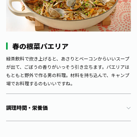
1日分の野菜
お客様相談室
動画ギャラリー
店舗・通販
商品情報
工場見学
伊藤園の店舗トップ
レシピ集
お茶の複合型博物館
ブランドから探す
お茶を知る
食育・文化
春の根菜パエリア
企業情報
GLOBAL
茶寮伊藤園
カテゴリーから探す
お茶百科
食育・イベント
緑茶飲料で炊き上げると、あさりとベーコンからいいスープ
店舗検索
キーワードから探す
が出て、ごぼうの香りがいっそう引き立ちます。パエリアは
お茶百科キッズ
新俳句大賞
通信販売トップ
もともと野外で作る男の料理。材料を持ち込んで、キャンプ
場でお料理するのもいいですね。
安全・安心への取組み
茶産地育成事業
THE ITOEN
Green Tea for Good
製品の原料産地
調理時間・栄養価
茶殻リサイクルシステム
Inner CHARM
未来の桜プロジェクト
ウェルネスフォーラム
健康体
伊藤園レディス