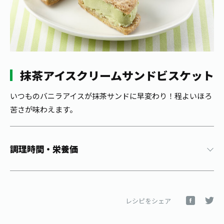
1日分の野菜
お客様相談室
動画ギャラリー
店舗・通販
商品情報
工場見学
伊藤園の店舗トップ
レシピ集
お茶の複合型博物館
ブランドから探す
お茶を知る
食育・文化
抹茶アイスクリームサンドビスケット
企業情報
GLOBAL
茶寮伊藤園
カテゴリーから探す
お茶百科
食育・イベント
いつものバニラアイスが抹茶サンドに早変わり！程よいほろ
店舗検索
キーワードから探す
苦さが味わえます。
お茶百科キッズ
新俳句大賞
通信販売トップ
安全・安心への取組み
調理時間・栄養価
茶産地育成事業
THE ITOEN
Green Tea for Good
製品の原料産地
茶殻リサイクルシステム
Inner CHARM
未来の桜プロジェクト
レシピをシェア
ウェルネスフォーラム
健康体
伊藤園レディス