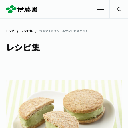
検索
トップ
レシピ集
抹茶アイスクリームサンドビスケット
商品情報
レシピ集
キャンペーン
商品情報
トップ
主要ブランド
お茶を知る・楽しむ
お〜いお茶
お茶を知る・楽しむ
体験・イベント
健康ミネラルむぎ茶
お茶を楽しむ
体験・イベント
店舗・通販
TULLY'S COFFEE
お茶のいれ方
見学・体験