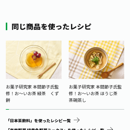
お茶の妖精
Crazy Jasmine
同じ商品を使ったレシピ
お菓子研究家 本間節子氏監
お菓子研究家 本間節子氏監
修！
お〜いお茶 緑茶 くず
修！
お～いお茶 ほうじ茶
餅
茶碗蒸し
「日本茶飲料」を使ったレシピ一覧
「充実野菜 緑黄色野菜ミックス」を使ったレシピ一覧