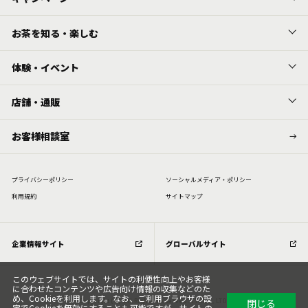
お茶を知る・楽しむ
体験・イベント
店舗・通販
お客様相談室
プライバシーポリシー
ソーシャルメディア・ポリシー
利⽤規約
サイトマップ
企業情報サイト
グローバルサイト
このウェブサイトでは、サイトの利便性向上やお客様
に合わせたコンテンツや広告向け情報の収集などのた
め、Cookieを利用します。なお、ご利用ブラウザの設
閉じる
Copyright (C) All Rights Reserved. ITOEN, LTD.
定でCookieを無効にすることも可能ですが、サイトの