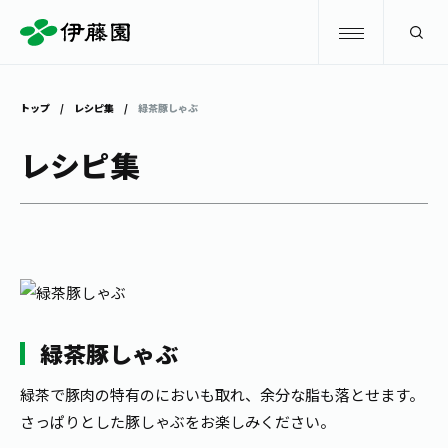
検索
トップ
レシピ集
緑茶豚しゃぶ
商品情報
レシピ集
キャンペーン
商品情報
トップ
主要ブランド
お茶を知る・楽しむ
お〜いお茶
お茶を知る・楽しむ
体験・イベント
緑茶豚しゃぶ
健康ミネラルむぎ茶
お茶を楽しむ
緑茶で豚肉の特有のにおいも取れ、余分な脂も落とせます。
体験・イベント
店舗・通販
TULLY'S COFFEE
さっぱりとした豚しゃぶをお楽しみください。
お茶のいれ方
見学・体験