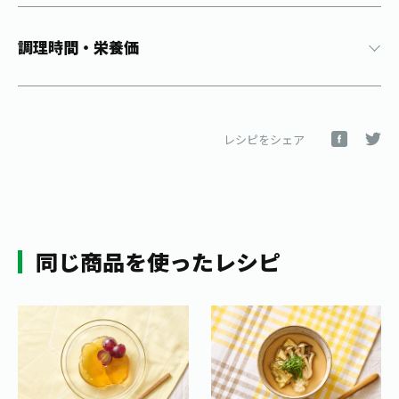
1日分の野菜
お客様相談室
動画ギャラリー
店舗・通販
商品情報
工場見学
調理時間・栄養価
伊藤園の店舗トップ
レシピ集
お茶の複合型博物館
ブランドから探す
お茶を知る
食育・文化
企業情報
GLOBAL
茶寮伊藤園
カテゴリーから探す
レシピをシェア
お茶百科
食育・イベント
店舗検索
キーワードから探す
お茶百科キッズ
新俳句大賞
通信販売トップ
同じ商品を使ったレシピ
安全・安心への取組み
茶産地育成事業
THE ITOEN
Green Tea for Good
製品の原料産地
茶殻リサイクルシステム
Inner CHARM
未来の桜プロジェクト
ウェルネスフォーラム
健康体
伊藤園レディス