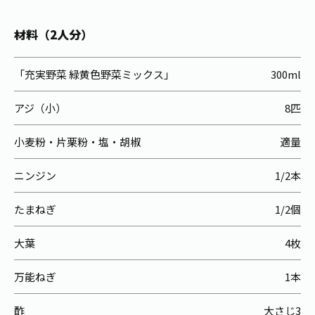
お茶の妖精
Crazy Jasmine
材料（2人分）
「充実野菜 緑黄色野菜ミックス」
300ml
アジ（小）
8匹
小麦粉・片栗粉・塩・胡椒
適量
ニンジン
1/2本
たまねぎ
1/2個
大葉
4枚
万能ねぎ
1本
酢
大さじ3