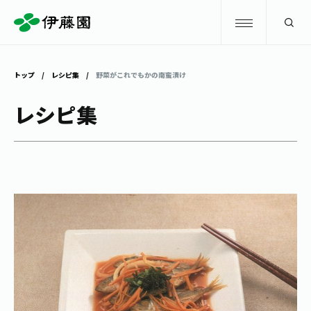
検索
トップ
レシピ集
野菜がこれでもかの南蛮漬け
商品情報
レシピ集
キャンペーン
商品情報
トップ
主要ブランド
お茶を知る・楽しむ
お〜いお茶
お茶を知る・楽しむ
体験・イベント
健康ミネラルむぎ茶
お茶を楽しむ
体験・イベント
店舗・通販
TULLY'S COFFEE
お茶のいれ方
見学・体験