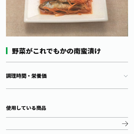
1日分の野菜
お客様相談室
動画ギャラリー
店舗・通販
商品情報
工場見学
伊藤園の店舗トップ
レシピ集
お茶の複合型博物館
ブランドから探す
お茶を知る
食育・文化
企業情報
GLOBAL
茶寮伊藤園
カテゴリーから探す
野菜がこれでもかの南蛮漬け
お茶百科
食育・イベント
店舗検索
キーワードから探す
お茶百科キッズ
新俳句大賞
通信販売トップ
調理時間・栄養価
安全・安心への取組み
茶産地育成事業
THE ITOEN
Green Tea for Good
製品の原料産地
使用している商品
茶殻リサイクルシステム
Inner CHARM
未来の桜プロジェクト
ウェルネスフォーラム
健康体
伊藤園レディス