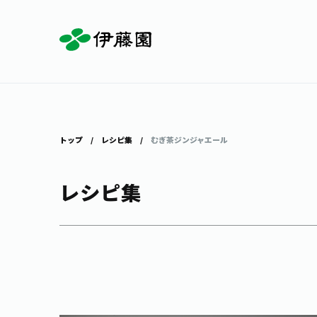
お茶を知る・楽しむ
体験・イベント
店舗・通販
商品情報
主要ブランド
お茶を楽しむ
見学・体験
伊藤園の店舗トップ
トップ
レシピ集
むぎ茶ジンジャエール
レシピ集
茶寮伊藤園
店舗検索
工場見学
お茶の複合型博物館
お〜いお茶
健康ミネラルむぎ茶
お茶のいれ方
動画ギャラリー