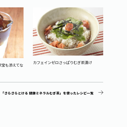
山形の
カフェインゼロさっぱりむぎ茶漬け
家宝も添えてな
「さらさらとける 健康ミネラルむぎ茶」を使ったレシピ一覧