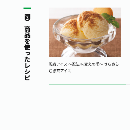
同じ商品を使ったレシピ
忍者アイス ～忍法 味変えの術～ さらさら
むぎ茶アイス