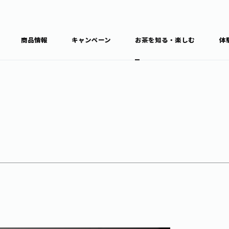
商品情報
キャンペーン
お茶を知る・楽しむ
体
食育・文化
お茶を知る
商品情報
通信販売トップ
ブラン
カテゴ
キーワ
THE ITOEN
Inner CHARM
健康
食育・イベント
新俳句大賞
TULLY'S COFFEE
1日分の野菜
レシピ集
お茶百科
お茶百科キ