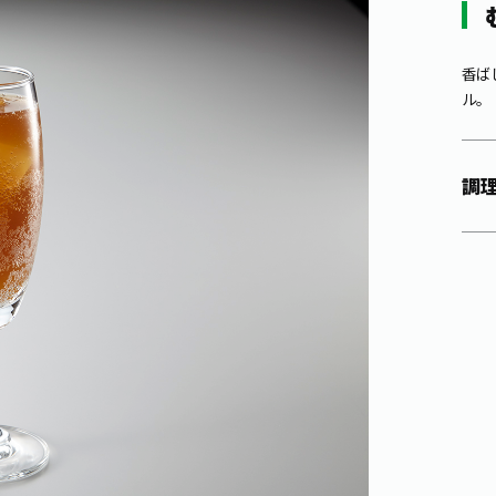
香ば
ル。
調