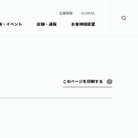
企業情報
GLOBAL
験・イベント
店舗・通販
お客様相談室
企業情報
検索
GLOBAL
安全・安心への取組み
茶産地育成事業
Green Tea for Good
製品の原料産地
未来の桜プロジェクト
茶殻リサイクルシステ
ドから探す
ム
伊藤園レディス
このページを印刷する
ウェルネスフォーラム
リーから探す
お茶の妖精
ードから探す
体
Crazy Jasmine
ッズ