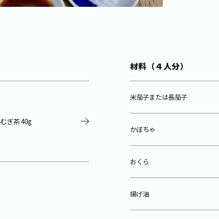
材料（４人分）
米茄子または長茄子
ぎ茶 40g
かぼちゃ
おくら
揚げ油