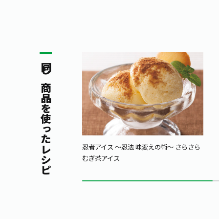
同じ商品を使ったレシピ
忍者アイス ～忍法 味変えの術～ さらさら
むぎ茶アイス