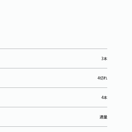
3本
4切れ
4本
適量