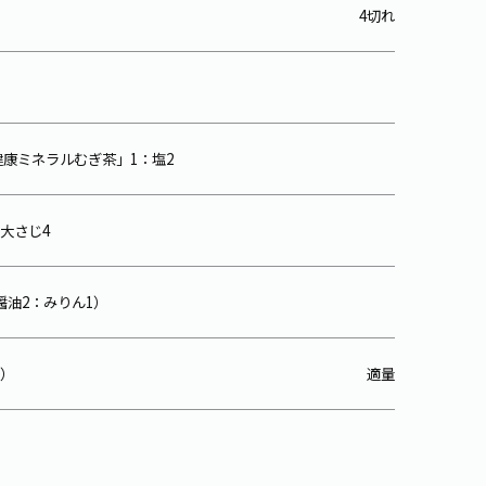
4切れ
健康ミネラルむぎ茶」1：塩2
大さじ4
醤油2：みりん1）
）
適量