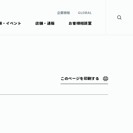
企業情報
GLOBAL
験・イベント
店舗・通販
お客様相談室
企業情報
検索
GLOBAL
安全・安心への取組み
茶産地育成事業
Green Tea for Good
製品の原料産地
未来の桜プロジェクト
茶殻リサイクルシステ
ドから探す
ム
伊藤園レディス
このページを印刷する
ウェルネスフォーラム
リーから探す
お茶の妖精
ードから探す
体
Crazy Jasmine
ッズ