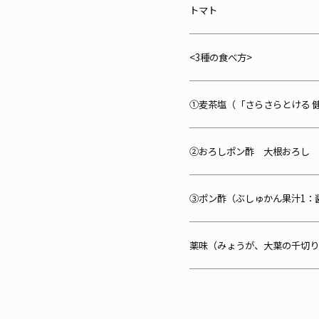
トマト
<3種の食べ方>
①麦茶塩（「さらさらとける 
②おろしポン酢 大根おろし 
③ポン酢（ぶしゅかん果汁1：
薬味（みょうが、大葉の千切り