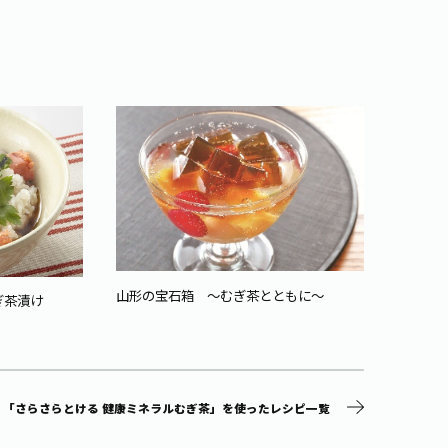
山形の宝石箱 ～むぎ茶とともに～
ぎ茶漬け
カフェ
「さらさらとける 健康ミネラルむぎ茶」を使ったレシピ一覧