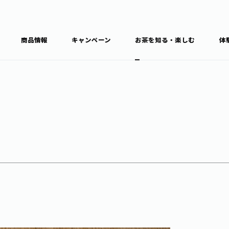
商品情報
キャンペーン
お茶を知る・楽しむ
体
食育・文化
お茶を知る
商品情報
通信販売トップ
ブラン
カテゴ
キーワ
THE ITOEN
Inner CHARM
健康
食育・イベント
新俳句大賞
TULLY'S COFFEE
1日分の野菜
レシピ集
お茶百科
お茶百科キ