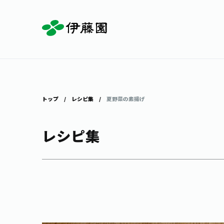
お茶を知る・楽しむ
体験・イベント
店舗・通販
商品情報
主要ブランド
お茶を楽しむ
見学・体験
伊藤園の店舗トップ
トップ
レシピ集
夏野菜の素揚げ
レシピ集
茶寮伊藤園
店舗検索
工場見学
お茶の複合型博物館
お〜いお茶
健康ミネラルむぎ茶
お茶のいれ方
動画ギャラリー